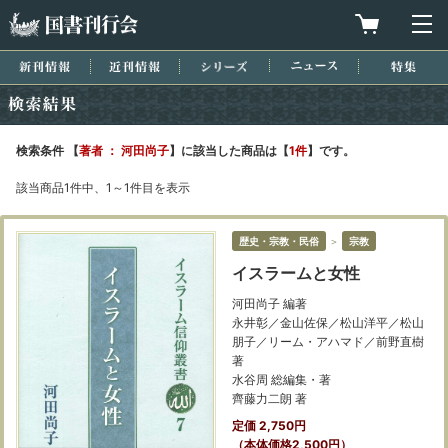
国書刊行会
買物カゴを
メ
新刊情報
近刊情報
シリーズ
ニュース
特集
検索結果
検索条件 【
著者 ： 河田尚子
】に該当した商品は【
1件
】です。
該当商品1件中、1～1件目を表示
歴史・宗教・民俗
＞
宗教
イスラームと女性
河田尚子 編著
永井彰／金山佐保／松山洋平／松山
朋子／リーム・アハマド／前野直樹
著
水谷周 総編集・著
齊藤力二朗 著
定価 2,750円
（本体価格2,500円）