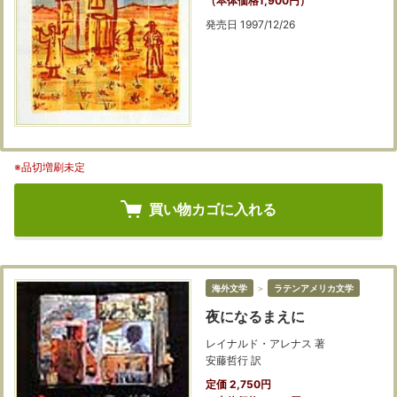
（本体価格1,900円）
発売日 1997/12/26
※品切増刷未定
買い物カゴに入れる
海外文学
＞
ラテンアメリカ文学
夜になるまえに
レイナルド・アレナス 著
安藤哲行 訳
定価 2,750円