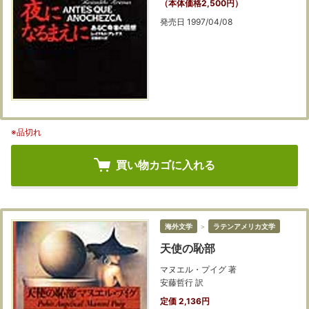
（本体価格2,500円）
発売日 1997/04/08
※品切れ
買い物カゴに入れる
海外文学
＞
ラテンアメリカ文学
天使の恥部
マヌエル・プイグ 著
安藤哲行 訳
定価 2,136円