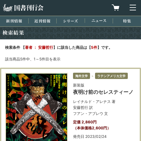
国書刊行会
買物カゴを
メ
新刊情報
近刊情報
シリーズ
ニュース
特集
検索結果
検索条件 【
著者 ： 安藤哲行
】に該当した商品は【
5件
】です。
該当商品5件中、1～5件目を表示
海外文学
＞
ラテンアメリカ文学
新装版
夜明け前のセレスティーノ
レイナルド・アレナス 著
安藤哲行 訳
フアン・アブレウ 文
定価 2,860円
（本体価格2,600円）
発売日 2023/02/24