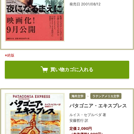
発売日 2001/08/12
※絶版
買い物カゴに入れる
海外文学
＞
ラテンアメリカ文学
パタゴニア・エキスプレス
ルイス・セプルベダ 著
安藤哲行 訳
定価 2,090円