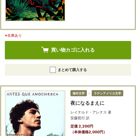
※在庫あり
買い物カゴに入れる
まとめて購入する
海外文学
＞
ラテンアメリカ文学
夜になるまえに
レイナルド・アレナス 著
安藤哲行 訳
定価 2,200円
（本体価格2,000円）