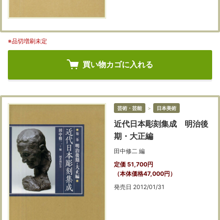
※品切増刷未定
買い物カゴに入れる
芸術・芸能
＞
日本美術
近代日本彫刻集成 明治後
期・大正編
田中修二 編
定価 51,700円
（本体価格47,000円）
発売日 2012/01/31