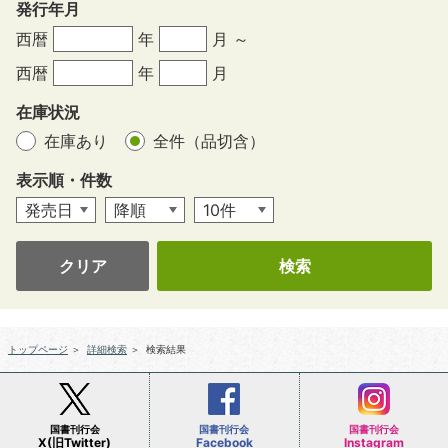
発行年月
西暦
年
月 ～
西暦
年
月
在庫状況
在庫あり
全件（品切含）
表示順・件数
クリア
トップページ
＞
詳細検索
＞
検索結果
国書刊行会
国書刊行会
国書刊行会
X(旧Twitter)
Facebook
Instagram