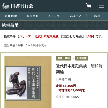
国書刊行会
買物カゴを
メ
新刊情報
近刊情報
シリーズ
ニュース
特集
検索結果
検索条件 【
シリーズ ： 近代日本彫刻集成
】に該当した商品は 【
3件
】です。
該当商品3件中、1～3件目を表示
芸術・芸能
＞
日本美術
近代日本彫刻集成 昭和前
期編
田中修二 編
定価 58,300円
（本体価格53,000円）
発売日 2013/05/29