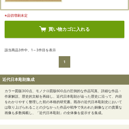
※品切増刷未定
買い物カゴに入れる
該当商品3件中、1～3件目を表示
1
近代日本彫刻集成
カラー図版300点、モノクロ図版600点の圧倒的な作品写真、詳細な作品・
作家解説、歴史的文献を再録し、近代日本彫刻が辿った歴史に沿って、内容
をわかりやすく整理した初の本格的研究書。既存の近代日本彫刻史において
は取り上げられることの少なかった作品や戦争で失われた銅像などの貴重な
画像も多数掲載し、「近代日本彫刻」の全体像を提示する集成。