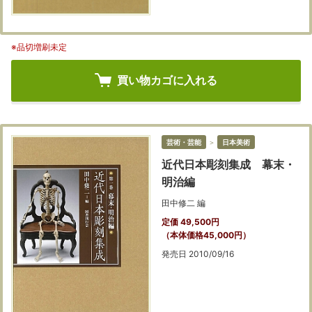
※品切増刷未定
買い物カゴに入れる
芸術・芸能
＞
日本美術
近代日本彫刻集成 幕末・
明治編
田中修二 編
定価 49,500円
（本体価格45,000円）
発売日 2010/09/16