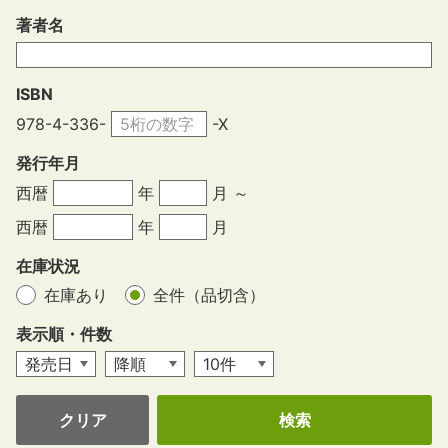
著者名
ISBN
978-4-336-
-X
発行年月
西暦
年
月 ～
西暦
年
月
在庫状況
在庫あり
全件（品切含）
表示順・件数
クリア