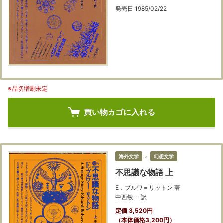
発売日 1985/02/22
※品切増刷未定
買い物カゴに入れる
海外文学
＞
幻想文学
不思議な物語 上
E．ブルワ＝リットン 著
中西敏一 訳
定価 3,520円
（本体価格3,200円）