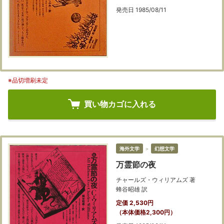
発売日 1985/08/11
※品切増刷未定
買い物カゴに入れる
海外文学
＞
幻想文学
万霊節の夜
チャールズ・ウィリアムズ 著
蜂谷昭雄 訳
定価 2,530円
（本体価格2,300円）