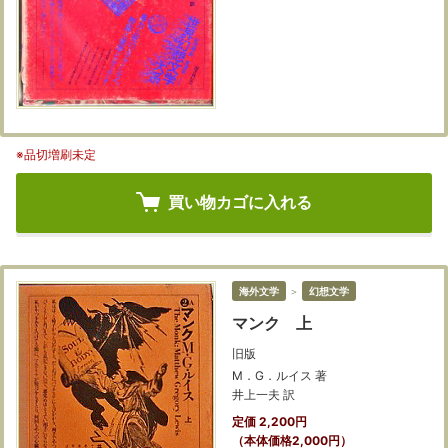
※品切増刷未定
買い物カゴに入れる
海外文学
＞
幻想文学
マンク 上
旧版
M．G．ルイス 著
井上一夫 訳
定価 2,200円
（本体価格2,000円）