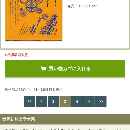
発売日 1985/01/27
※品切増刷未定
買い物カゴに入れる
該当商品53件中、21～30件目を表示
2
3
4
世界幻想文学大系