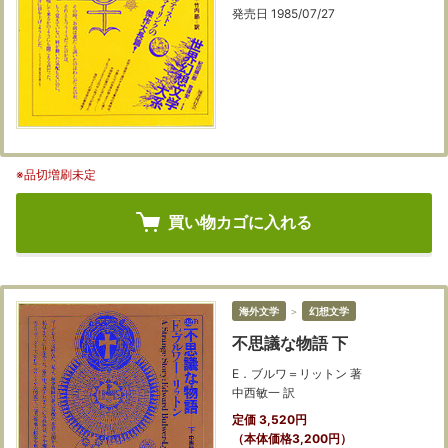
発売日 1985/07/27
※品切増刷未定
買い物カゴに入れる
海外文学
＞
幻想文学
不思議な物語 下
E．ブルワ＝リットン 著
中西敏一 訳
定価 3,520円
（本体価格3,200円）