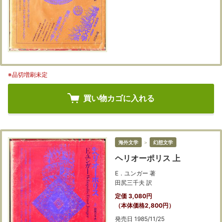
※品切増刷未定
買い物カゴに入れる
海外文学
＞
幻想文学
ヘリオーポリス 上
E．ユンガー 著
田尻三千夫 訳
定価 3,080円
（本体価格2,800円）
発売日 1985/11/25