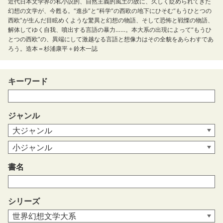
近代日本文学界の私小説的、自然主義的風土の故に、久しく貶められてきた
幻想の文学が、今甦る。“進歩”と“科学”の西欧の地下にひそむ“もうひとつの
西欧”が生んだ目眩めくような驚異と幻想の物語、そして恐怖と戦慄の物語、
解体してゆく自我、噴出する言語の暴力……。本大系の出現によって“もうひ
とつの西欧”の、異端にして激越なる言語と想像力はその全貌をあらわすであ
ろう。造本＝杉浦康平＋鈴木一誌
キーワード
ジャンル
書名
シリーズ