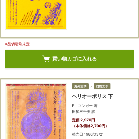
※品切増刷未定
買い物カゴに入れる
海外文学
＞
幻想文学
ヘリオーポリス 下
E．ユンガー 著
田尻三千夫 訳
定価 2,970円
（本体価格2,700円）
発売日 1986/03/21