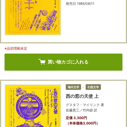
発売日 1985/08/11
※品切増刷未定
買い物カゴに入れる
海外文学
＞
幻想文学
西の窓の天使 上
グスタフ・マイリンク 著
佐藤恵三／竹内節 訳
定価 3,300円
（本体価格3,000円）