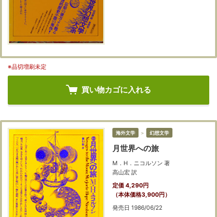
※品切増刷未定
買い物カゴに入れる
海外文学
＞
幻想文学
月世界への旅
M．H．ニコルソン 著
高山宏 訳
定価 4,290円
（本体価格3,900円）
発売日 1986/06/22