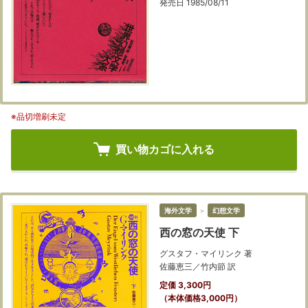
発売日 1985/08/11
※品切増刷未定
買い物カゴに入れる
海外文学
＞
幻想文学
西の窓の天使 下
グスタフ・マイリンク 著
佐藤恵三／竹内節 訳
定価 3,300円
（本体価格3,000円）