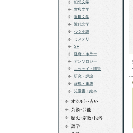
幻想文学
古典文学
近世文学
近代文学
少女小説
ミステリ
SF
怪奇・ホラー
アンソロジー
エッセイ・随筆
研究・評論
辞典・事典
児童書・絵本