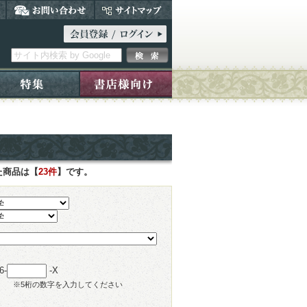
た商品は【
23件
】です。
6-
-X
※5桁の数字を入力してください