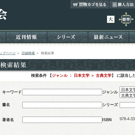
ップページ
＞
詳細検索
＞
検索結果
検索条件 【
ジャンル ： 日本文学 ＞ 古典文学
】 に該当し
キーワード
ジャンル
書名
シリーズ
978-4-33
著者名
ISBN