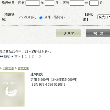
発行年月
西暦
年
月～ 西暦
年
月
【在庫状
【表示
在庫あり
全件（品切含）
況】
順】
該当商品23件中、21～23件目を表示
最初
前へ
｜
1
｜
2
｜
3
>
日本文学
古典文学
連句研究
定価 5,500円（本体価格5,000円）
ISBN 978-4-336-02108-3