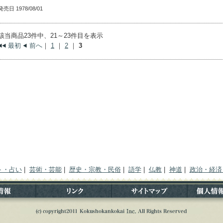
発売日 1978/08/01
該当商品23件中、21～23件目を表示
最初
前へ
｜
1
｜
2
｜
3
ト・占い
|
芸術・芸能
|
歴史・宗教・民俗
|
語学
|
仏教
|
神道
|
政治・経済