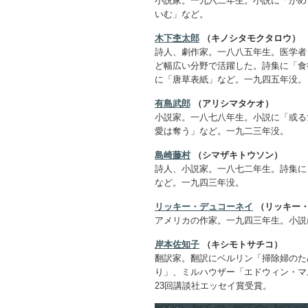
小説家。一九六二年生。小説に「かめ
いむ」など。
木下杢太郎
（キノシタモクタロウ）
詩人、劇作家。一八八五年生。医学者
ど幅広い分野で活躍した。詩集に「食
に「唐草表紙」など。一九四五年没。
有島武郎
（アリシマタケオ）
小説家。一八七八年生。小説に「或る
愛は奪う」など。一九二三年没。
島崎藤村
（シマザキトウソン）
詩人、小説家。一八七二年生。詩集に
など。一九四三年没。
リッキー・デュコーネイ
（リッキー・
アメリカの作家。一九四三年生。小説
岸本佐知子
（キシモトサチコ）
翻訳家。翻訳にベルリン「掃除婦のた
り」、ミルハウザー「エドウィン・マ
23回講談社エッセイ賞受賞。