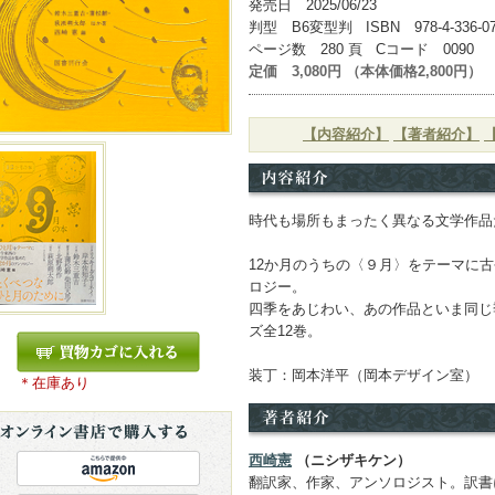
発売日 2025/06/23
判型 B6変型判 ISBN 978-4-336-07
ページ数 280 頁 Cコード 0090
定価 3,080円 （本体価格2,800円）
【内容紹介】
【著者紹介】
時代も場所もまったく異なる文学作品
12か月のうちの〈９月〉をテーマに
ロジー。
四季をあじわい、あの作品といま同じ
ズ全12巻。
装丁：岡本洋平（岡本デザイン室）
＊在庫あり
西崎憲
（ニシザキケン）
翻訳家、作家、アンソロジスト。訳書