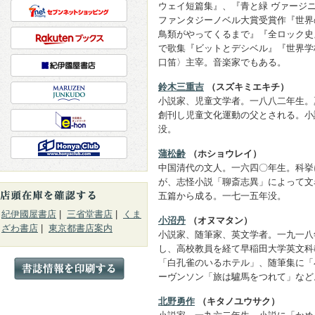
ウェイ短篇集』、『青と緑 ヴァージ
ファンタジーノベル大賞受賞作『世界
鳥類がやってくるまで』『全ロック史
で歌集『ビットとデシベル』『世界学
口笛〉主宰。音楽家でもある。
鈴木三重吉
（スズキミエキチ）
小説家、児童文学者。一八八二年生。
創刊し児童文化運動の父とされる。小
没。
蒲松齢
（ホショウレイ）
中国清代の文人。一六四〇年生。科挙
が、志怪小説「聊斎志異」によって文
五篇から成る。一七一五年没。
紀伊國屋書店
|
三省堂書店
|
くま
小沼丹
（オヌマタン）
ざわ書店
|
東京都書店案内
小説家、随筆家、英文学者。一九一八
し、高校教員を経て早稲田大学英文科
「白孔雀のいるホテル」、随筆集に「
ーヴンソン「旅は驢馬をつれて」など
北野勇作
（キタノユウサク）