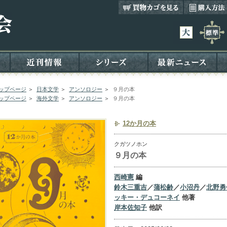
ップページ
＞
日本文学
＞
アンソロジー
＞
９月の本
ップページ
＞
海外文学
＞
アンソロジー
＞
９月の本
12か月の本
クガツノホン
９月の本
西崎憲
編
鈴木三重吉
／
蒲松齢
／
小沼丹
／
北野勇
ッキー・デュコーネイ
他著
岸本佐知子
他訳