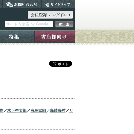
作
／
木下杢太郎
／
有島武郎
／
島崎藤村
／
リ