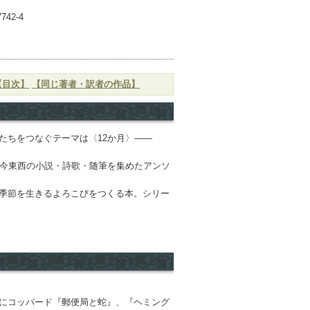
742-4
【目次】
【同じ著者・訳者の作品】
たちをつなぐテーマは〈12か月〉――
古今東西の小説・詩歌・随筆を集めたアンソ
季節を生きるよろこびをつくる本。シリー
にコッパード『郵便局と蛇』、『ヘミング