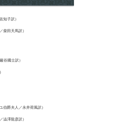
佐知子訳）
／柴田天馬訳）
／巖谷國士訳）
）
ユ伯爵夫人／永井荷風訳）
／澁澤龍彦訳）