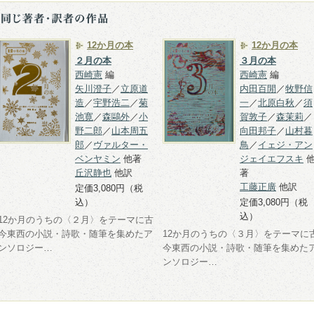
12か月の本
12か月の本
２月の本
３月の本
西崎憲
編
西崎憲
編
矢川澄子
／
立原道
内田百閒
／
牧野信
造
／
宇野浩二
／
菊
一
／
北原白秋
／
須
池寛
／
森鷗外
／
小
賀敦子
／
森茉莉
／
野二郎
／
山本周五
向田邦子
／
山村暮
郎
／
ヴァルター・
鳥
／
イェジ・アン
ベンヤミン
他著
ジェイエフスキ
丘沢静也
他訳
著
工藤正廣
他訳
定価3,080円（税
込）
定価3,080円（税
込）
12か月のうちの〈２月〉をテーマに古
今東西の小説・詩歌・随筆を集めたア
12か月のうちの〈３月〉をテーマに
ンソロジー…
今東西の小説・詩歌・随筆を集めた
ンソロジー…