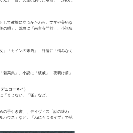
くん」「昔、火星のあった場所」「かめた
として教壇に立つかたわら、文学や美術な
後の唄」、戯曲に「南蛮寺門前」、小説集
女」「カインの末裔」、評論に「惜みなく
「若菜集」、小説に「破戒」「夜明け前」
デュコーネイ）
に「まじない」「狐」など。
めの手引き書」、デイヴィス「話の終わ
ルハウス」など。「ねにもつタイプ」で第