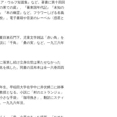
ニア・ウルフ短篇集』など。著書に第十四回
の果ての庭』、『蕃東国年代記』『未知の
』『本の幽霊』など。フラワーしげる名義
校』。電子書籍や音楽のレーベル〈惑星と
夏目漱石門下。児童文学雑誌「赤い鳥」を
説に「千鳥」「桑の実」など。一九三六年
に落第し続け立身出世は果たせなかった
名を残した。同書の流布本は全一六巻四四
年生。早稲田大学在学中に井伏鱒二に師事
教授となる。小説に「村のエトランジェ」
小さな手袋」「珈琲挽き」、翻訳にスティ
。一九九六年没。