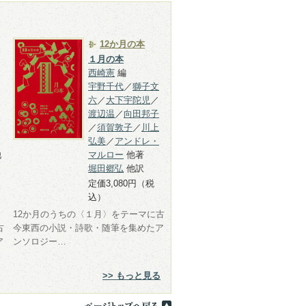
12か月の本
１月の本
西崎憲
編
宇野千代
／
獅子文
六
／
大下宇陀児
／
渡辺温
／
向田邦子
／
須賀敦子
／
川上
弘美
／
アンドレ・
他
マルロー
他著
堀田郷弘
他訳
定価3,080円（税
込）
12か月のうちの〈１月〉をテーマに古
古
今東西の小説・詩歌・随筆を集めたア
ア
ンソロジー…
>> もっと見る