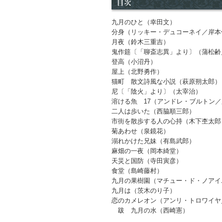
九月のひと（幸田文）
分身（リッキー・デュコーネイ／岸本
月夜（鈴木三重吉）
鬼作筵〔「聊斎志異」より〕（蒲松齢
登高（小沼丹）
屋上（北野勇作）
猫町 散文詩風な小説（萩原朔太郎）
尼〔「陰火」より〕（太宰治）
溶ける魚 17（アンドレ・ブルトン
二人は歩いた（西脇順三郎）
市街を散歩する人の心持（木下杢太郎
菊あわせ（泉鏡花）
溺れかけた兄妹（有島武郎）
麻畑の一夜（岡本綺堂）
天災と国防（寺田寅彦）
食堂（島崎藤村）
九月の果樹園（マチュー・ド・ノアイ
九月は（茨木のり子）
恋のカメレオン（アンリ・トロワイヤ
跋 九月の水（西崎憲）