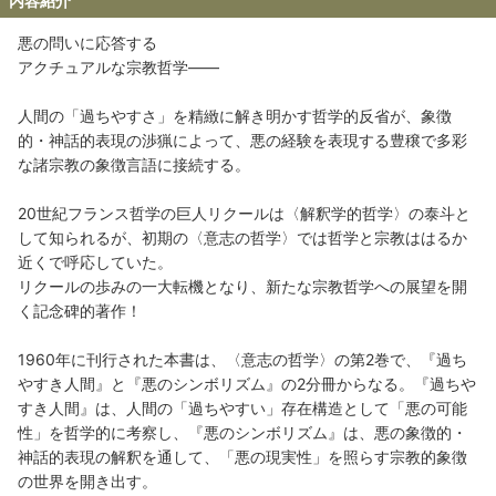
内容紹介
悪の問いに応答する
アクチュアルな宗教哲学――
人間の「過ちやすさ」を精緻に解き明かす哲学的反省が、象徴
的・神話的表現の渉猟によって、悪の経験を表現する豊穣で多彩
な諸宗教の象徴言語に接続する。
20世紀フランス哲学の巨人リクールは〈解釈学的哲学〉の泰斗と
して知られるが、初期の〈意志の哲学〉では哲学と宗教ははるか
近くで呼応していた。
リクールの歩みの一大転機となり、新たな宗教哲学への展望を開
く記念碑的著作！
1960年に刊行された本書は、〈意志の哲学〉の第2巻で、『過ち
やすき人間』と『悪のシンボリズム』の2分冊からなる。『過ちや
すき人間』は、人間の「過ちやすい」存在構造として「悪の可能
性」を哲学的に考察し、『悪のシンボリズム』は、悪の象徴的・
神話的表現の解釈を通して、「悪の現実性」を照らす宗教的象徴
の世界を開き出す。