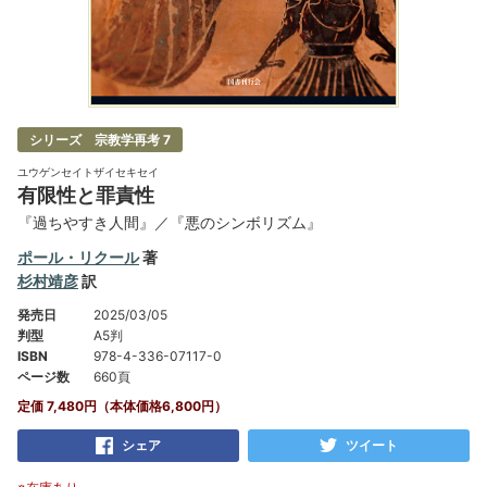
シリーズ 宗教学再考 7
ユウゲンセイトザイセキセイ
有限性と罪責性
『過ちやすき人間』／『悪のシンボリズム』
ポール・リクール
著
杉村靖彦
訳
発売日
2025/03/05
判型
A5判
ISBN
978-4-336-07117-0
ページ数
660頁
定価 7,480円（本体価格6,800円）
シェア
ツイート