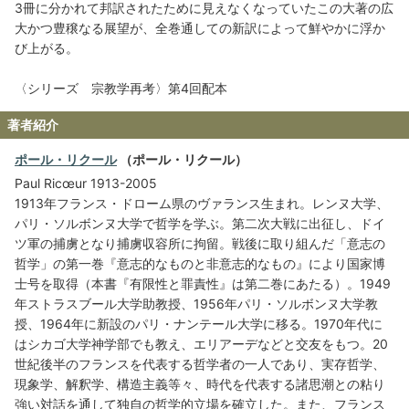
3冊に分かれて邦訳されたために見えなくなっていたこの大著の広
大かつ豊穣なる展望が、全巻通しての新訳によって鮮やかに浮か
び上がる。
〈シリーズ 宗教学再考〉第4回配本
著者紹介
ポール・リクール
（ポール・リクール）
Paul Ricœur 1913-2005
1913年フランス・ドローム県のヴァランス生まれ。レンヌ大学、
パリ・ソルボンヌ大学で哲学を学ぶ。第二次大戦に出征し、ドイ
ツ軍の捕虜となり捕虜収容所に拘留。戦後に取り組んだ「意志の
哲学」の第一巻『意志的なものと非意志的なもの』により国家博
士号を取得（本書『有限性と罪責性』は第二巻にあたる）。1949
年ストラスブール大学助教授、1956年パリ・ソルボンヌ大学教
授、1964年に新設のパリ・ナンテール大学に移る。1970年代に
はシカゴ大学神学部でも教え、エリアーデなどと交友をもつ。20
世紀後半のフランスを代表する哲学者の一人であり、実存哲学、
現象学、解釈学、構造主義等々、時代を代表する諸思潮との粘り
強い対話を通して独自の哲学的立場を確立した。また、フランス