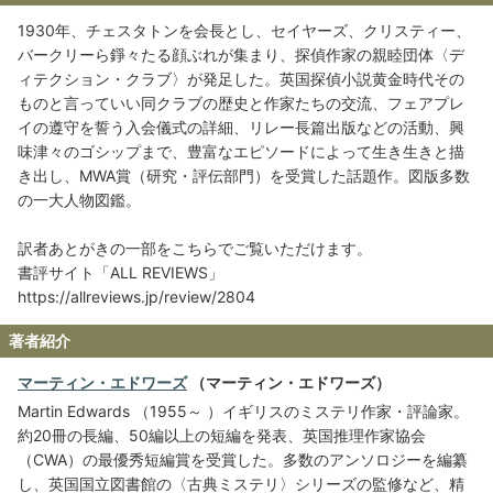
1930年、チェスタトンを会長とし、セイヤーズ、クリスティー、
バークリーら錚々たる顔ぶれが集まり、探偵作家の親睦団体〈デ
ィテクション・クラブ〉が発足した。英国探偵小説黄金時代その
ものと言っていい同クラブの歴史と作家たちの交流、フェアプレ
イの遵守を誓う入会儀式の詳細、リレー長篇出版などの活動、興
味津々のゴシップまで、豊富なエピソードによって生き生きと描
き出し、MWA賞（研究・評伝部門）を受賞した話題作。図版多数
の一大人物図鑑。
訳者あとがきの一部をこちらでご覧いただけます。
書評サイト「ALL REVIEWS」
https://allreviews.jp/review/2804
著者紹介
マーティン・エドワーズ
（マーティン・エドワーズ）
Martin Edwards （1955～ ）イギリスのミステリ作家・評論家。
約20冊の長編、50編以上の短編を発表、英国推理作家協会
（CWA）の最優秀短編賞を受賞した。多数のアンソロジーを編纂
し、英国国立図書館の〈古典ミステリ〉シリーズの監修など、精