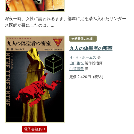
深夜一時、女性に請われるまま、部屋に足を踏み入れたサンダー
ス医師が目にしたのは、…
奇想天外の本棚 1
九人の偽聖者の密室
H・H・ホームズ
著
山口雅也
製作総指揮
白須清美
訳
定価 2,420円（税込）
電子書籍あり