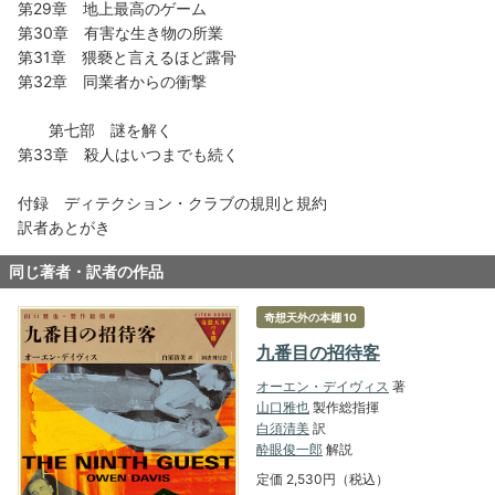
第29章 地上最高のゲーム
第30章 有害な生き物の所業
第31章 猥褻と言えるほど露骨
第32章 同業者からの衝撃
第七部 謎を解く
第33章 殺人はいつまでも続く
付録 ディテクション・クラブの規則と規約
訳者あとがき
同じ著者・訳者の作品
奇想天外の本棚 10
九番目の招待客
オーエン・デイヴィス
著
山口雅也
製作総指揮
白須清美
訳
酔眼俊一郎
解説
定価 2,530円（税込）