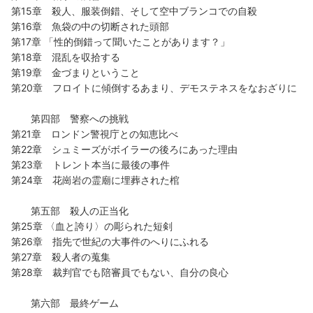
第15章 殺人、服装倒錯、そして空中ブランコでの自殺
第16章 魚袋の中の切断された頭部
第17章 「性的倒錯って聞いたことがあります？」
第18章 混乱を収拾する
第19章 金づまりということ
第20章 フロイトに傾倒するあまり、デモステネスをなおざりに
第四部 警察への挑戦
第21章 ロンドン警視庁との知恵比べ
第22章 シュミーズがボイラーの後ろにあった理由
第23章 トレント本当に最後の事件
第24章 花崗岩の霊廟に埋葬された棺
第五部 殺人の正当化
第25章 〈血と誇り〉の彫られた短剣
第26章 指先で世紀の大事件のへりにふれる
第27章 殺人者の蒐集
第28章 裁判官でも陪審員でもない、自分の良心
第六部 最終ゲーム