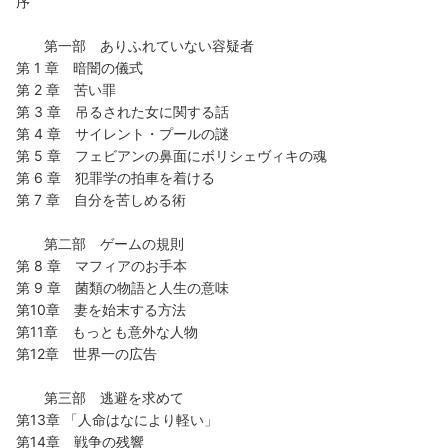
序
第一部 ありふれていない容疑者
第 1 章 暗闇の儀式
第 2 章 苦い罪
第 3 章 吊るされた女に関する話
第 4 章 サイレント・プールの謎
第 5 章 フェビアンの鼻面にボリシェヴィキの魂
第 6 章 犯罪学の拍車を着ける
第 7 章 自分を苦しめる術
第二部 ゲームの規則
第 8 章 マフィアのお手本
第 9 章 菌類の物語と人生の意味
第10章 妻を始末する方法
第11章 もっとも意外な人物
第12章 世界一の広告
第三部 逃避を求めて
第13章 「人命はなにより軽い」
第14章 戦争の残響