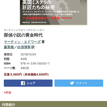
タンテイショウセツノオウゴンジダイ
探偵小説の黄金時代
マーティン・エドワーズ
著
森英俊
／
白須清美
訳
発売日
2018/10/24
判型
A5判
ISBN
978-4-336-06300-7
ページ数
480頁
定価 5,060円（本体価格4,600円）
シェア
ツイート
※絶版
内容紹介