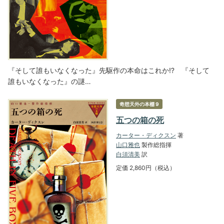
『そして誰もいなくなった』先駆作の本命はこれか⁉ 『そして
誰もいなくなった』の謎…
奇想天外の本棚 9
五つの箱の死
カーター・ディクスン
著
山口雅也
製作総指揮
白須清美
訳
定価 2,860円（税込）