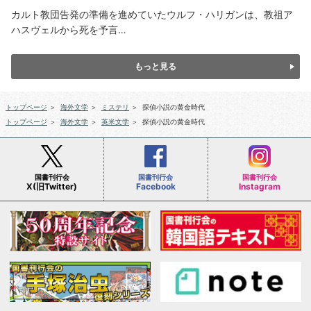
カルト教団告発の準備を進めていたウルフ・ハリガンは、教祖ア
ハスヴェルから死を予言…
もっと見る
トップページ
＞
海外文学
＞
ミステリ
＞
探偵小説の黄金時代
トップページ
＞
海外文学
＞
英米文学
＞
探偵小説の黄金時代
国書刊行会
国書刊行会
国書刊行会
X(旧Twitter)
Facebook
Instagram