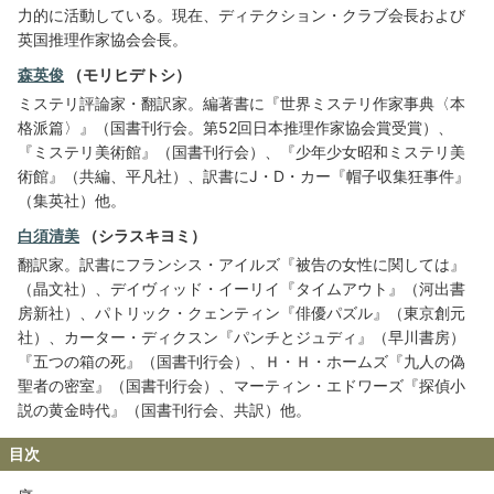
力的に活動している。現在、ディテクション・クラブ会長および
英国推理作家協会会長。
森英俊
（モリヒデトシ）
ミステリ評論家・翻訳家。編著書に『世界ミステリ作家事典〈本
格派篇〉』（国書刊行会。第52回日本推理作家協会賞受賞）、
『ミステリ美術館』（国書刊行会）、『少年少女昭和ミステリ美
術館』（共編、平凡社）、訳書にJ・D・カー『帽子収集狂事件』
（集英社）他。
白須清美
（シラスキヨミ）
翻訳家。訳書にフランシス・アイルズ『被告の女性に関しては』
（晶文社）、デイヴィッド・イーリイ『タイムアウト』（河出書
房新社）、パトリック・クェンティン『俳優パズル』（東京創元
社）、カーター・ディクスン『パンチとジュディ』（早川書房）
『五つの箱の死』（国書刊行会）、Ｈ・Ｈ・ホームズ『九人の偽
聖者の密室』（国書刊行会）、マーティン・エドワーズ『探偵小
説の黄金時代』（国書刊行会、共訳）他。
目次