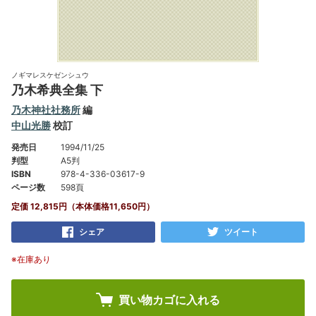
ノギマレスケゼンシュウ
乃木希典全集 下
乃木神社社務所
編
中山光勝
校訂
発売日
1994/11/25
判型
A5判
ISBN
978-4-336-03617-9
ページ数
598頁
定価 12,815円（本体価格11,650円）
シェア
ツイート
※在庫あり