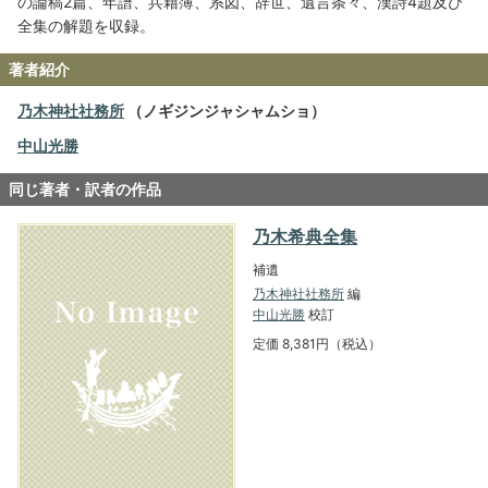
の論稿2篇、年譜、兵籍簿、系図、辞世、遺言条々、漢詩4題及び
全集の解題を収録。
著者紹介
乃木神社社務所
（ノギジンジャシャムショ）
中山光勝
同じ著者・訳者の作品
乃木希典全集
補遺
乃木神社社務所
編
中山光勝
校訂
定価 8,381円（税込）