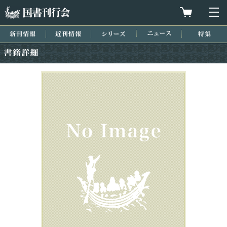
国書刊行会
買物カゴを
メ
新刊情報
近刊情報
シリーズ
ニュース
特集
書籍詳細