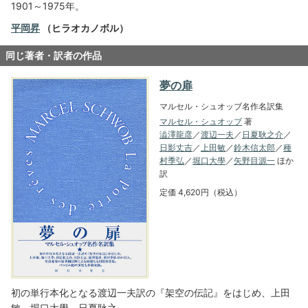
1901～1975年。
平岡昇
（ヒラオカノボル）
同じ著者・訳者の作品
夢の扉
マルセル・シュオッブ名作名訳集
マルセル・シュオッブ
著
澁澤龍彦
／
渡辺一夫
／
日夏耿之介
／
日影丈吉
／
上田敏
／
鈴木信太郎
／
種
村季弘
／
堀口大學
／
矢野目源一
ほか
訳
定価 4,620円（税込）
初の単行本化となる渡辺一夫訳の『架空の伝記』をはじめ、上田
敏、堀口大學、日夏耿之…