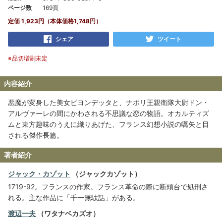
ページ数
169頁
定価 1,923円（本体価格1,748円）
シェア
ツイート
※品切増刷未定
内容紹介
悪魔が変身した美女ビヨンデッタと、ナポリ王親衛隊大尉ドン・
アルヴァーレの間にかわされる不思議な恋の物語。オカルティズ
ムと東方趣味のうえに織りあげた、フランス幻想小説の嚆矢と目
される傑作長篇。
著者紹介
ジャック・カゾット
（ジャックカゾット）
1719-92。フランスの作家。フランス革命の際に断頭台で処刑さ
れる。主な作品に「千一無駄話」がある。
渡辺一夫
（ワタナベカズオ）