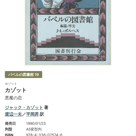
バベルの図書館 19
カゾット
カゾット
悪魔の恋
ジャック・カゾット
著
渡辺一夫
／
平岡昇
訳
発売日
1990/01/23
判型
A5変型判
ISBN
978-4-336-02574-6