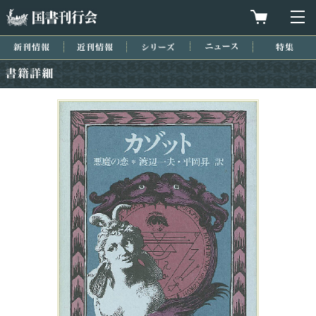
国書刊行会
買物カゴを
メ
新刊情報
近刊情報
シリーズ
ニュース
特集
書籍詳細