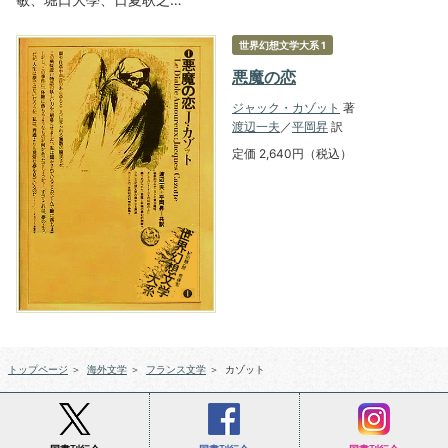
世界幻想文学大系 1
悪魔の恋
ジャック・カゾット
著
渡辺一夫
／
平岡昇
訳
定価 2,640円（税込）
トップページ
＞
海外文学
＞
フランス文学
＞
カゾット