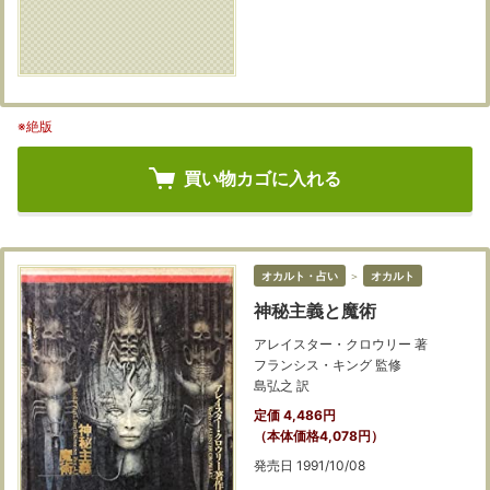
※絶版
買い物カゴに入れる
オカルト・占い
＞
オカルト
神秘主義と魔術
アレイスター・クロウリー 著
フランシス・キング 監修
島弘之 訳
定価 4,486円
（本体価格4,078円）
発売日 1991/10/08