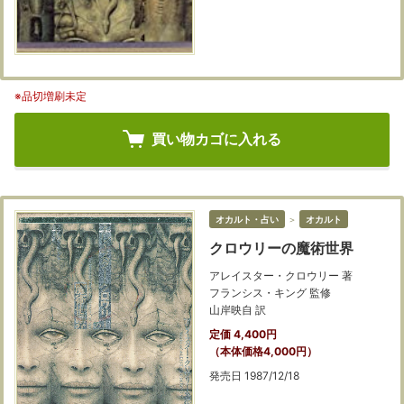
※品切増刷未定
買い物カゴに入れる
オカルト・占い
＞
オカルト
クロウリーの魔術世界
アレイスター・クロウリー 著
フランシス・キング 監修
山岸映自 訳
定価 4,400円
（本体価格4,000円）
発売日 1987/12/18