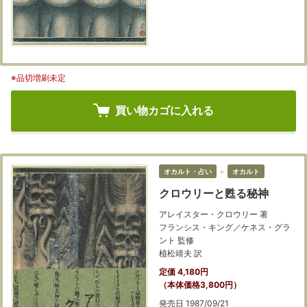
※品切増刷未定
買い物カゴに入れる
オカルト・占い
＞
オカルト
クロウリーと甦る秘神
アレイスター・クロウリー 著
フランシス・キング／ケネス・グラ
ント 監修
植松靖夫 訳
定価 4,180円
（本体価格3,800円）
発売日 1987/09/21