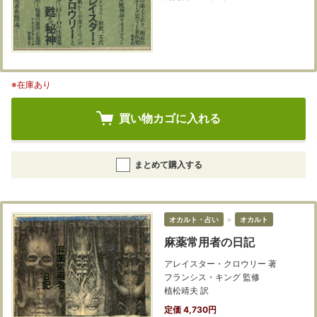
※在庫あり
買い物カゴに入れる
まとめて購入する
オカルト・占い
＞
オカルト
麻薬常用者の日記
アレイスター・クロウリー 著
フランシス・キング 監修
植松靖夫 訳
定価 4,730円