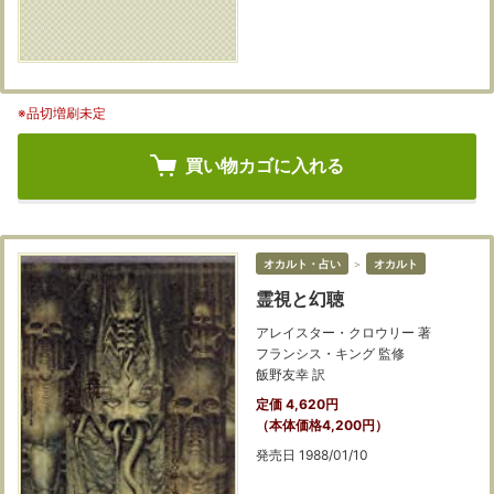
※品切増刷未定
買い物カゴに入れる
オカルト・占い
＞
オカルト
霊視と幻聴
アレイスター・クロウリー 著
フランシス・キング 監修
飯野友幸 訳
定価 4,620円
（本体価格4,200円）
発売日 1988/01/10