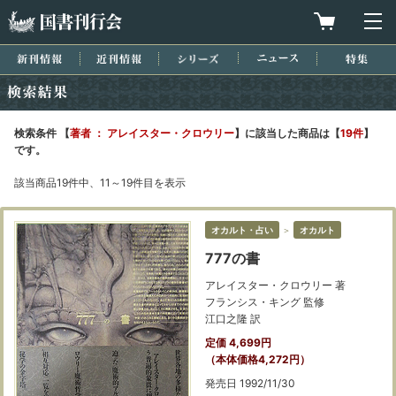
国書刊行会
買物カゴを
メ
新刊情報
近刊情報
シリーズ
ニュース
特集
検索結果
検索条件 【
著者 ： アレイスター・クロウリー
】に該当した商品は【
19件
】
です。
該当商品19件中、11～19件目を表示
オカルト・占い
＞
オカルト
777の書
アレイスター・クロウリー 著
フランシス・キング 監修
江口之隆 訳
定価 4,699円
（本体価格4,272円）
発売日 1992/11/30