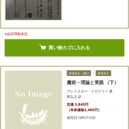
※品切増刷未定
買い物カゴに入れる
オカルト・占い
＞
オカルト
魔術－理論と実践 （下）
アレイスター・クロウリー 著
島弘之 訳
定価 3,845円
（本体価格3,495円）
発売日 1991/11/20