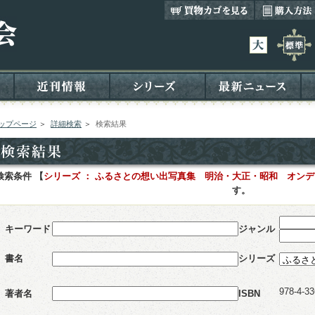
ップページ
＞
詳細検索
＞
検索結果
検索条件 【
シリーズ ： ふるさとの想い出写真集 明治・大正・昭和 オン
す。
キーワード
ジャンル
書名
シリーズ
978-4-33
著者名
ISBN