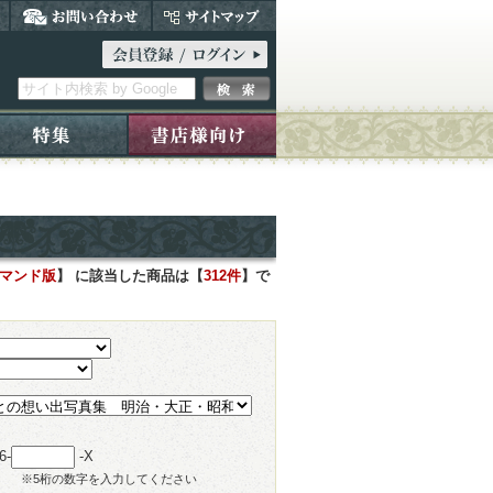
デマンド版
】 に該当した商品は【
312件
】で
6-
-X
※5桁の数字を入力してください