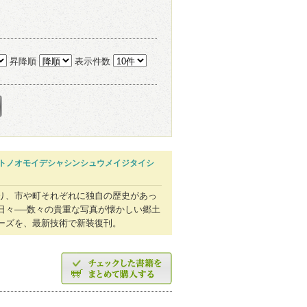
昇降順
表示件数
トノオモイデシャシンシュウメイジタイシ
り、市や町それぞれに独自の歴史があっ
日々──数々の貴重な写真が懐かしい郷土
ーズを、最新技術で新装復刊。