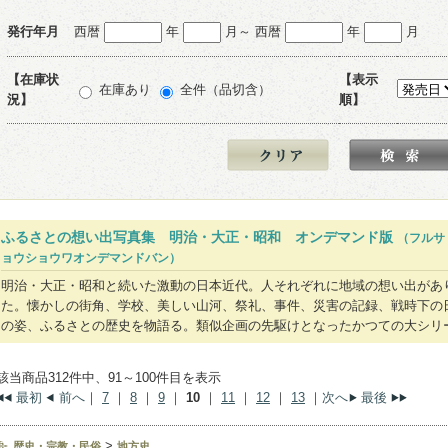
発行年月
西暦
年
月～ 西暦
年
月
【在庫状
【表示
在庫あり
全件（品切含）
況】
順】
ふるさとの想い出写真集 明治・大正・昭和 オンデマンド版
（フルサ
ョウショウワオンデマンドバン）
明治・大正・昭和と続いた激動の日本近代。人それぞれに地域の想い出があ
た。懐かしの街角、学校、美しい山河、祭礼、事件、災害の記録、戦時下の
の姿、ふるさとの歴史を物語る。類似企画の先駆けとなったかつての大シリ
該当商品312件中、91～100件目を表示
最初
前へ
｜
7
｜
8
｜
9
｜
10
｜
11
｜
12
｜
13
｜
次へ
最後
>
歴史・宗教・民俗
地方史