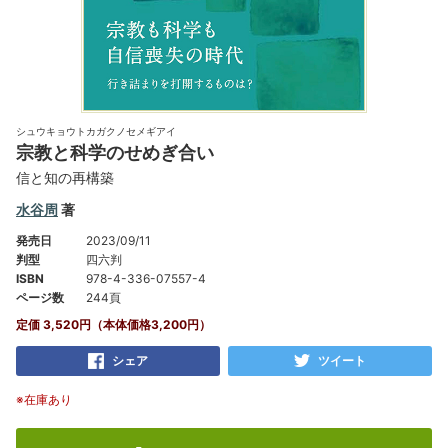
シュウキョウトカガクノセメギアイ
宗教と科学のせめぎ合い
信と知の再構築
水谷周
著
発売日
2023/09/11
判型
四六判
ISBN
978-4-336-07557-4
ページ数
244頁
定価 3,520円（本体価格3,200円）
シェア
ツイート
※在庫あり