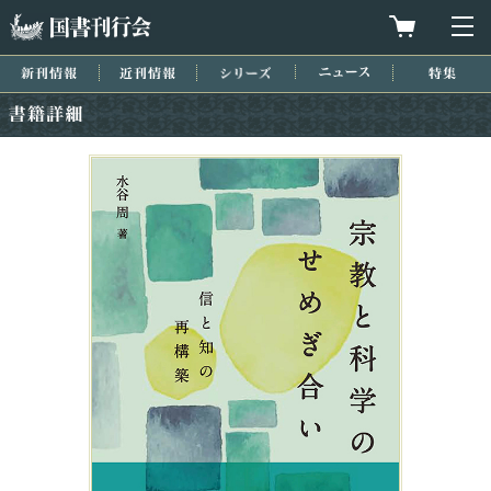
国書刊行会
買物カゴを
メ
新刊情報
近刊情報
シリーズ
ニュース
特集
書籍詳細