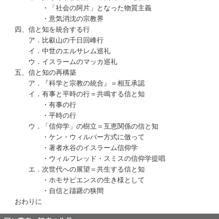
・「社会の阿片」となった物質主義
・意気消沈の宗教界
四、信と知を統合する行
ア．比叡山の千日回峰行
イ．中世のエルサレム巡礼
ウ．イスラームのマッカ巡礼
五、信と知の再構築
ア．『科学と宗教の統合』＝相互承認
イ．有事と平時の行＝共鳴する信と知
・有事の行
・平時の行
ウ．「信仰学」の樹立＝互恵関係の信と知
・ケン・ウィルバー方式に倣って
・著者水谷のイスラーム信仰学
・ウィルフレッド・スミスの信仰学提唱
エ．次世代への展望＝共生する信と知
・ホモサピエンスの生き様として
・自信と躊躇の狭間
おわりに