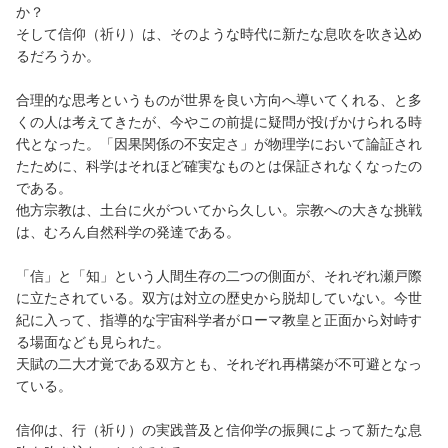
か？
そして信仰（祈り）は、そのような時代に新たな息吹を吹き込め
るだろうか。
合理的な思考というものが世界を良い方向へ導いてくれる、と多
くの人は考えてきたが、今やこの前提に疑問が投げかけられる時
代となった。「因果関係の不安定さ」が物理学において論証され
たために、科学はそれほど確実なものとは保証されなくなったの
である。
他方宗教は、土台に火がついてから久しい。宗教への大きな挑戦
は、むろん自然科学の発達である。
「信」と「知」という人間生存の二つの側面が、それぞれ瀬戸際
に立たされている。双方は対立の歴史から脱却していない。今世
紀に入って、指導的な宇宙科学者がローマ教皇と正面から対峙す
る場面なども見られた。
天賦の二大才覚である双方とも、それぞれ再構築が不可避となっ
ている。
信仰は、行（祈り）の実践普及と信仰学の振興によって新たな息