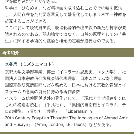
吹を吹き込むことができる。
科学は「ひらめき」など精神面を取り込むことでその幅を拡張
し、人間存在をただ要素還元して骸骨化してしまう科学一神教を
超克することができる。
ここにおいて脱物質主義、脱進化論的合理主義の新たな哲学が要
請されるのである。弱肉強食ではなく、自然の原理としての「共
生」に関する学術的な議論と概念の定着が必要なのである。
著者紹介
水谷周
（ミズタニマコト）
京都大学文学部卒業。博士（イスラーム思想史、ユタ大学）。社
団法人日本宗教信仰復興会議代表理事、日本ムスリム協会理事、
国際宗教研究所顧問などを務める。日本における宗教的覚醒とイ
スラームの意義の啓発に努める著作多数。
イスラーム信仰関係以外の著作として、『現代アラブ混迷史 : ね
じれの構造を読む』（平凡社）、『集団的自衛権とイスラム・テ
ロの報復』（青灯社、共著）、『Liberalism in
20th Century Egyptian Thought: The Ideologies of Ahmad Amin
and Husayn』（Amin, London, I.B. Tauris）などがある。