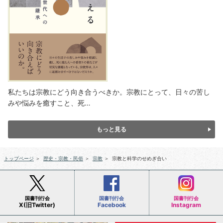
私たちは宗教にどう向き合うべきか。宗教にとって、日々の苦し
みや悩みを癒すこと、死…
もっと見る
トップページ
＞
歴史・宗教・民俗
＞
宗教
＞
宗教と科学のせめぎ合い
国書刊行会
国書刊行会
国書刊行会
X(旧Twitter)
Facebook
Instagram