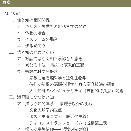
目次
はじめに
一、信と知の相関関係
ア．キリスト教世界と近代科学の発達
イ．仏教の場合
ウ．イスラームの場合
エ．残る疑問点
二、信と知のせめぎあい
ア．対話ではなく相互承認と互恵を
イ．異なる手法──理知と宗教的直観
ウ．宗教の科学的探求
・宗教に迫る脳科学と進化生物学
・信仰が前提の深層心理学と身心変容技法の研究
・人工知能のシンギュラリティ（技術的特異点）問題
三、瀬戸際に立つ信と知
ア．揺らぐ知的体系──物理学以外の挑戦
・文化人類学的視点
・ポストモダニズム（脱近代主義）
・ディコンストラクショニズム（脱構築主義）
イ．揺らぐ宗教信仰──科学以外の挑戦