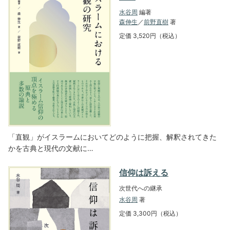
水谷周
編著
森伸生
／
前野直樹
著
定価 3,520円（税込）
「直観」がイスラームにおいてどのように把握、解釈されてきた
かを古典と現代の文献に…
信仰は訴える
次世代への継承
水谷周
著
定価 3,300円（税込）