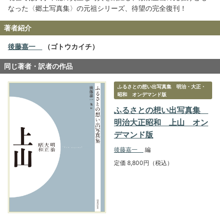
なった〈郷土写真集〉の元祖シリーズ、待望の完全復刊！
著者紹介
後藤嘉一
（ゴトウカイチ）
同じ著者・訳者の作品
ふるさとの想い出写真集 明治・大正・
昭和 オンデマンド版
ふるさとの想い出写真集
明治大正昭和 上山 オン
デマンド版
後藤嘉一
編
定価 8,800円（税込）