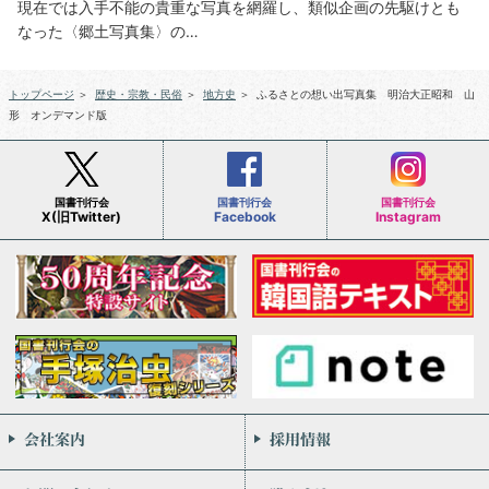
現在では入手不能の貴重な写真を網羅し、類似企画の先駆けとも
なった〈郷土写真集〉の…
トップページ
＞
歴史・宗教・民俗
＞
地方史
＞
ふるさとの想い出写真集 明治大正昭和 山
形 オンデマンド版
国書刊行会
国書刊行会
国書刊行会
X(旧Twitter)
Facebook
Instagram
会社案内
お問い合わせ