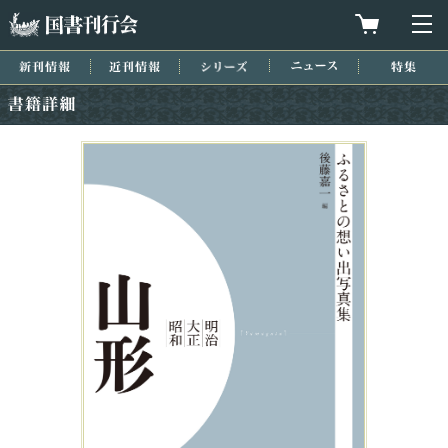
国書刊行会
買物カゴを
メ
新刊情報
近刊情報
シリーズ
ニュース
特集
書籍詳細