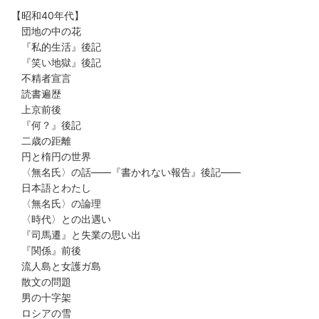
【昭和40年代】
団地の中の花
『私的生活』後記
『笑い地獄』後記
不精者宣言
読書遍歴
上京前後
『何？』後記
二歳の距離
円と楕円の世界
〈無名氏〉の話――『書かれない報告』後記――
日本語とわたし
〈無名氏〉の論理
〈時代〉との出遇い
『司馬遷』と失業の思い出
『関係』前後
流人島と女護ガ島
散文の問題
男の十字架
ロシアの雪