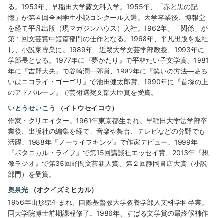
る。1953年、早稲田大学露文科入学。1955年、「赤と黒の記
憶」が第４回全国学生小説コンクール入選。大学卒業後、博報堂
を経て平凡出版（現マガジンハウス）入社。1962年、「関係」が
第１回文芸賞中短篇部門の佳作となる。1968年、平凡出版を退社
し、小説家専業に。1989年、近畿大学文芸学部教授、1993年に
学部長となる。1977年に『夢かたり』で平林たい子文学賞、1981
年に『吉野大夫』で谷崎潤一郎賞、1982年に『笑いの方法―ある
いはニコライ・ゴーゴリ』で池田健太郎賞、1990年に『首塚の上
のアドバルーン』で芸術選奨文部大臣賞を受賞。
いとうせいこう
（イトウセイコウ）
作家・クリエイター。1961年東京都生まれ。早稲田大学法学部卒
業後、出版社の編集を経て、音楽や舞台、テレビなどの分野でも
活躍。1988年『ノーライフキング』で作家デビュー。1999年
『ボタニカル・ライフ』で第15回講談社エッセイ賞、2013年『想
像ラジオ』で第35回野間文芸新人賞、第２回静岡書店大賞（小説
部門）を受賞。
奥泉光
（オクイズミヒカル）
1956年山形県生まれ。国際基督教大学教養学部人文科学科卒業。
同大学院博士前期課程修了。1986年、すばる文学賞の最終候補作