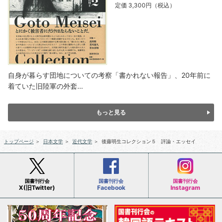
定価 3,300円（税込）
自身が暮らす団地についての考察「書かれない報告」、20年前に
着ていた旧陸軍の外套…
もっと見る
トップページ
＞
日本文学
＞
近代文学
＞
後藤明生コレクション５ 評論・エッセイ
国書刊行会
国書刊行会
国書刊行会
X(旧Twitter)
Facebook
Instagram