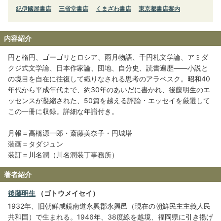
紀伊國屋書店
三省堂書店
くまざわ書店
東京都書店案内
内容紹介
円と楕円、ゴーゴリとロシア、雨月物語、千円札文学論、アミダ
クジ式文学論、日本作家論、団地、自分史、読書遍歴――小説と
の境目を自在に往復して織りなされる思考のアラベスク。昭和40
年代から平成年代まで、約30年のあいだに書かれ、後藤明生のエ
ッセンスが凝縮された、50篇を越える評論・エッセイを厳選して
この一冊に収録。詳細な年譜付き。
月報＝高橋源一郎・斎藤美奈子・円城塔
装画＝タダジュン
装訂＝川名潤（川名潤装丁事務所）
著者紹介
後藤明生
（ゴトウメイセイ）
1932年、旧朝鮮咸鏡南道永興郡永興邑（現在の朝鮮民主主義人民
共和国）で生まれる。1946年、38度線を越境、福岡県に引き揚げ