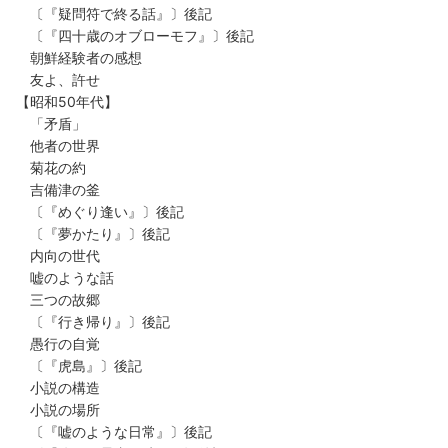
〔『疑問符で終る話』〕後記
〔『四十歳のオブローモフ』〕後記
朝鮮経験者の感想
友よ、許せ
【昭和50年代】
「矛盾」
他者の世界
菊花の約
吉備津の釜
〔『めぐり逢い』〕後記
〔『夢かたり』〕後記
内向の世代
嘘のような話
三つの故郷
〔『行き帰り』〕後記
愚行の自覚
〔『虎島』〕後記
小説の構造
小説の場所
〔『嘘のような日常』〕後記