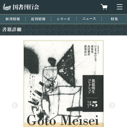
国書刊行会
買物カゴを
メ
新刊情報
近刊情報
シリーズ
ニュース
特集
書籍詳細