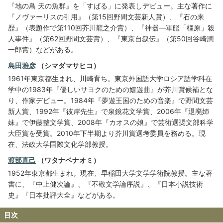
『地の鳥 天の魚群』を「すばる」に発表しデビュー。主な著作に
『ノヴァーリスの引用』（第15回野間文芸新人賞）、『石の来
歴』（表題作で第110回芥川龍之介賞）、『神器―軍艦「橿原」殺
人事件』（第62回野間文芸賞）、『東京自叙伝』（第50回谷崎潤
一郎賞）などがある。
島田雅彦
（シマダマサヒコ）
1961年東京都生まれ、川崎育ち。東京外国語大学ロシア語学科在
学中の1983年『優しいサヨクのための嬉遊曲』が芥川賞候補とな
り、作家デビュー。1984年『夢遊王国のための音楽』で野間文芸
新人賞、1992年『彼岸先生』で泉鏡花文学賞、2006年『退廃姉
妹』で伊藤整文学賞、2008年『カオスの娘』で芸術選奨文部科学
大臣賞を受賞。2010年下半期より芥川賞選考委員を務める。現
在、法政大学国際文化学部教授。
渡部直己
（ワタナベナオミ）
1952年東京都生まれ。現在、早稲田大学文学学術院教授。主な著
書に、『中上健次論』、『不敬文学論序説』、『日本小説技術
史』『日本批評大全』などがある。
目次