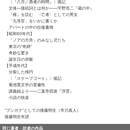
〔『八月／愚者の時間』〕後記
文体―接続詞とは何か――宇野浩二『蔵の中』
『槿』を読む 〈亡者〉としての男女
「九等官」をいかに書くか
アパートの中の往復書簡
【昭和60年代】
「ノアの方舟」のみなし児たち
東京の“奇跡”
奇妙な驚き
誕生日の赤飯
【平成年代】
分裂した楕円
〔『スケープゴート』〕後記
菊池寛文学の普遍性
講義録より――二葉亭四迷『浮雲』
小説の快楽
“ブンガク”としての後藤明生（市川真人）
後藤明生年譜
同じ著者・訳者の作品