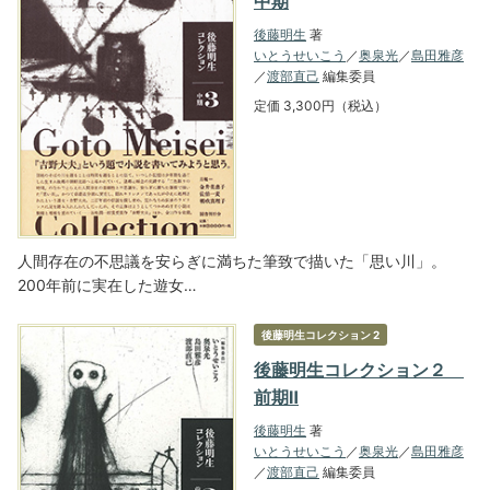
中期
後藤明生
著
いとうせいこう
／
奥泉光
／
島田雅彦
／
渡部直己
編集委員
定価 3,300円（税込）
人間存在の不思議を安らぎに満ちた筆致で描いた「思い川」。
200年前に実在した遊女…
後藤明生コレクション 2
後藤明生コレクション２
前期Ⅱ
後藤明生
著
いとうせいこう
／
奥泉光
／
島田雅彦
／
渡部直己
編集委員