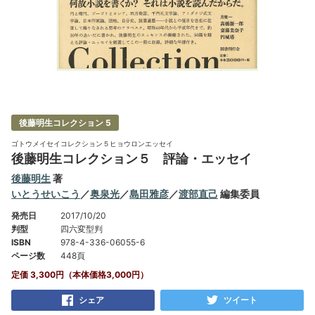
後藤明生コレクション 5
ゴトウメイセイコレクション５ヒョウロンエッセイ
後藤明生コレクション５ 評論・エッセイ
後藤明生
著
いとうせいこう
／
奥泉光
／
島田雅彦
／
渡部直己
編集委員
発売日
2017/10/20
判型
四六変型判
ISBN
978-4-336-06055-6
ページ数
448頁
定価 3,300円（本体価格3,000円）
シェア
ツイート