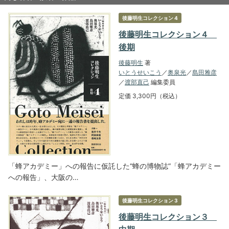
後藤明生コレクション 4
後藤明生コレクション４
後期
後藤明生
著
いとうせいこう
／
奥泉光
／
島田雅彦
／
渡部直己
編集委員
定価 3,300円（税込）
「蜂アカデミー」への報告に仮託した“蜂の博物誌”「蜂アカデミー
への報告」、大阪の…
後藤明生コレクション 3
後藤明生コレクション３