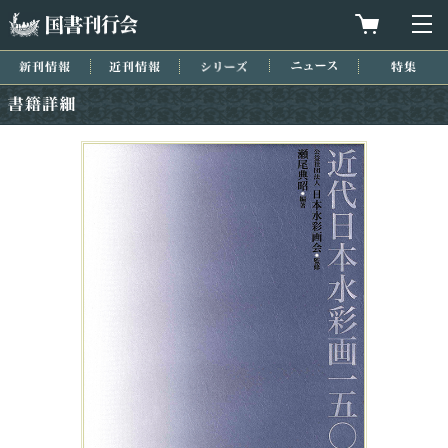
国書刊行会
買物カゴを
メ
新刊情報
近刊情報
シリーズ
ニュース
特集
書籍詳細