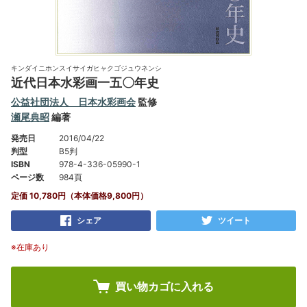
キンダイニホンスイサイガヒャクゴジュウネンシ
近代日本水彩画一五〇年史
公益社団法人 日本水彩画会
監修
瀬尾典昭
編著
発売日
2016/04/22
判型
B5判
ISBN
978-4-336-05990-1
ページ数
984頁
定価 10,780円（本体価格9,800円）
シェア
ツイート
※在庫あり