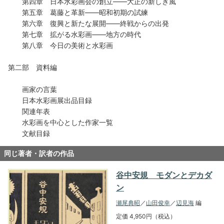
第四章 日本水彩画会の創立――大正の新しき風
第五章 葛藤と革新――昭和初期の試練
第六章 復興と新たな展開――終戦からの出発
第七章 拡がる水彩画――地方の時代
第八章 今日の美術と水彩画
第二部 資料編
画家の言葉
日本水彩画展出品目録
関連年表
水彩画を中心とした作家一覧
文献目録
同じ著者・訳者の作品
谷中安規 モダンとデカダ
ン
瀬尾典昭
／
山田俊幸
／
辺見海
編
定価 4,950円（税込）