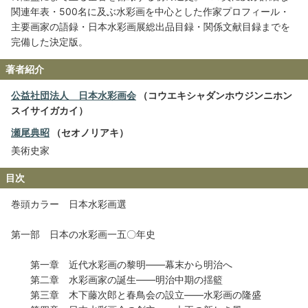
関連年表・500名に及ぶ水彩画を中心とした作家プロフィール・
主要画家の語録・日本水彩画展総出品目録・関係文献目録までを
完備した決定版。
著者紹介
公益社団法人 日本水彩画会
（コウエキシャダンホウジンニホン
スイサイガカイ）
瀬尾典昭
（セオノリアキ）
美術史家
目次
巻頭カラー 日本水彩画選
第一部 日本の水彩画一五〇年史
第一章 近代水彩画の黎明――幕末から明治へ
第二章 水彩画家の誕生――明治中期の揺籃
第三章 木下藤次郎と春鳥会の設立――水彩画の隆盛