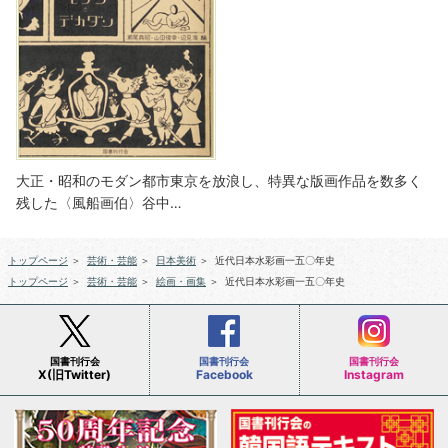
大正・昭和のモダン都市東京を放浪し、特異な版画作品を数多く
残した〈風船画伯〉谷中…
トップページ
＞
芸術・芸能
＞
日本美術
＞
近代日本水彩画一五〇年史
トップページ
＞
芸術・芸能
＞
絵画・画集
＞
近代日本水彩画一五〇年史
国書刊行会
国書刊行会
国書刊行会
X(旧Twitter)
Facebook
Instagram