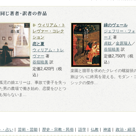
ウィリアム・ト
緑のヴェール
レヴァー・コレク
ジェフリー・フォ
ション
ード
著
貞奴
／
金原瑞人
／
恋と夏
谷垣暁美
訳
ウィリアム・トレ
ヴァー
著
定価2,750円（税
谷垣暁美
訳
込）
定価2,420円（税
楽園と贖罪を求めたクレイの螺旋状
込）
旅はついに終焉を迎える。モダン・
孤児の娘エリーは、事故で妻子を失っ
シックの傑作…
た男の農場で働き始め、恋愛をひとつ
も知らないま…
ト・占い
|
芸術・芸能
|
歴史・宗教・民俗
|
語学
|
仏教
|
神道
|
政治・経済