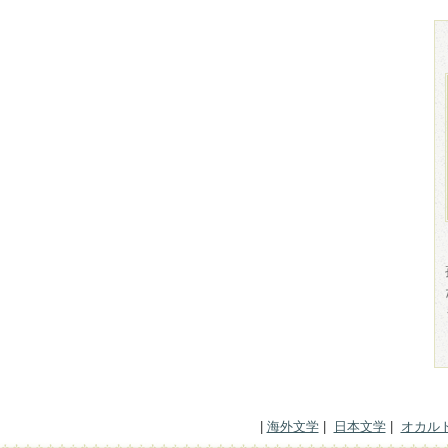
|
海外文学
|
日本文学
|
オカル