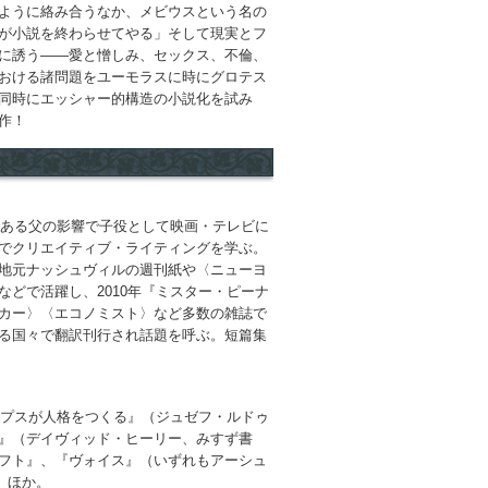
ように絡み合うなか、メビウスという名の
が小説を終わらせてやる」そして現実とフ
に誘う――愛と憎しみ、セックス、不倫、
おける諸問題をユーモラスに時にグロテス
同時にエッシャー的構造の小説化を試み
作！
である父の影響で子役として映画・テレビに
でクリエイティブ・ライティングを学ぶ。
地元ナッシュヴィルの週刊紙や〈ニューヨ
どで活躍し、2010年『ミスター・ピーナ
カー〉〈エコノミスト〉など多数の雑誌で
る国々で翻訳刊行され話題を呼ぶ。短篇集
。
ナプスが人格をつくる』（ジュゼフ・ルドゥ
』（デイヴィッド・ヒーリー、みすず書
フト』、『ヴォイス』（いずれもアーシュ
）ほか。