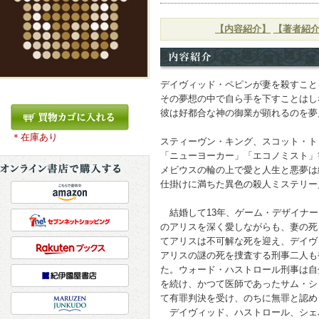
【内容紹介】
【著者紹
デイヴィッド・ペピンが妻を殺すこと
その夢想の中で自ら手を下すことはし
彼は好都合な神の御業が顕れるのを夢
＊在庫あり
スティーヴン・キング、スコット・ト
「ニューヨーカー」「エコノミスト」
メビウスの輪の上で愛と人生と悪夢は
仕掛けに満ちた異色の殺人ミステリー
結婚して13年、ゲーム・デザイナー
のアリスを深く愛しながらも、妻の死
てアリスは不可解な死を迎え、デイヴ
アリスの謎の死を捜査する刑事二人も
た。ウォード・ハストロール刑事は自
を続け、かつて医師であったサム・シ
て有罪判決を受け、のちに無罪と認め
デイヴィッド、ハストロール、シェ