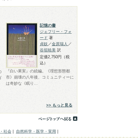
記憶の書
ジェフリー・フォ
ード
著
貞奴
／
金原瑞人
／
谷垣暁美
訳
定価2,750円（税
込）
『白い果実』の続編。《理想形態都
の
市》崩壊の八年後、コミュニティーに
ゴ
は奇妙な《眠り…
>> もっと見る
・社会
|
自然科学・医学・実用
|