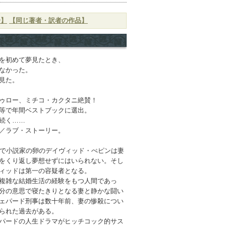
介】
【同じ著者・訳者の作品】
を初めて夢見たとき、
なかった。
見た。
ゥロー、ミチコ・カクタニ絶賛！
等で年間ベストブックに選出。
続く……
／ラブ・ストーリー。
で小説家の卵のデイヴィッド・ぺピンは妻
をくり返し夢想せずにはいられない。そし
ィッドは第一の容疑者となる。
複雑な結婚生活の経験をもつ人間であっ
分の意思で寝たきりとなる妻と静かな闘い
ェパード刑事は数十年前、妻の惨殺につい
られた過去がある。
パードの人生ドラマがヒッチコック的サス