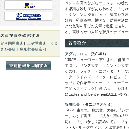
ペンスを高めながらエッシャーの絵の
不思議な殺し屋があらわれる。「おれ
ィクションは浸食しあい、読者を迷宮
妊娠、摂食障害、鬱病など結婚生活に
クな色彩を帯びた文章で緻密に描き、
る、実験的かつ大胆な驚異のデビュー
紀伊國屋書店
|
三省堂書店
|
くま
ざわ書店
|
東京都書店案内
アダム・ロス
（ｱﾀﾞﾑﾛｽ）
1967年ニューヨーク市生まれ。俳優
出演。ホリンズ大学、ワシントン大学
その後、ライター・エディターとして
ーク・タイムズ・ブック・レビュー〉な
ッツ』で作家デビュー。〈ニューヨー
年間ベストブックに選ばれ、十を越え
にLadies and Gentlemen(2011)がある
谷垣暁美
（タニガキアケミ）
1955年生まれ。翻訳者。訳書に『シ
ー、みすず書房）、『抗うつ薬の功罪
房）、『なつかしく謎めいて』、『ギ
ラ・K・ル＝グウィン、河出書房新社