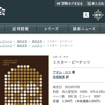
ップページ
＞
海外文学
＞
英米文学
＞
ミスター・ピーナッツ
ップページ
＞
海外文学
＞
ミステリ
＞
ミスター・ピーナッツ
ﾐｽﾀｰ･ﾋﾟｰﾅｯﾂ
ミスター・ピーナッツ
アダム・ロス
著
谷垣暁美
訳
発売日 2013/07/05
判型 四六変型判 ISBN 978-4-336-0
ページ数 580 頁 Cコード 0097
定価 3,300円 （本体価格3,000円）