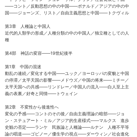
――コント／反動思想の中の中国――ボナルド／アジアの中の中
国――ジョーンズ、リスト／自由主義思想と中国――トクヴィル
第3章 人種論と中国人
近代的人類学の形成／人種分類の中の中国人／独立種としての人
種
第4部 神話の変容――19世紀後半
第1章 中国の混迷
動乱の連続／変化する中国――ユック／ヨーロッパの変貌と中国
の停滞／太平天国の影響――メドウズ／中国の将来――ミチー／
太平天国への共感――リンドレー／中国人の流入――白人至上主
義の表裏／好奇と同情――トウェイン
第2章 不変性から後進性へ
変化の予感――コントのその後／自由主義理論の暗部――ジョ
ン・ステュアート・ミル／アジア的生産様式――マルクス 進歩
史観の否定――ランケ 民族論と人種論――ルナン 人種不平等
論の唱道――ゴビノー／優生学の視点――ダーウィン／社会進化