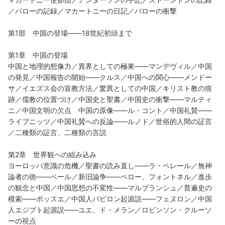
／バローの記録／マカートニーの日記／バローの衝撃
第1部 中国の登場――18世紀初頭まで
第1章 中国の登場
中国と地理的想像力／異界としての極東――マンデヴィル／中国
の発見／中国報告の開始――クルス／中国への関心――メンドー
サ／イエズス会の宣教方法／驚異としての中国／キリスト教の痕
跡／儒教の位置づけ／中国史と聖書／中国史の衝撃――マルティ
ニ／中国文明の欠点 中国の原像――ル・コント／中国礼賛――
ライプニッツ／中国礼賛への反論――ルノド／世俗的人間の証言
／二種類の証言、二種類の言説
第2章 世界観への組み込み
ヨーロッパ意識の危機／聖書の読み直し――ラ・ペレール／無神
論者の徳――ベール／新旧論争――ペロー、フォントネル／進歩
の観念と中国／中国思想の不変性――マルブランシュ／普遍史の
模索――ボッスエ／中国人バビロン起源説――フェヌロン／中国
人エジプト起源説――ユエ、ド・メラン／ロビンソン・クルーソ
ーの視点