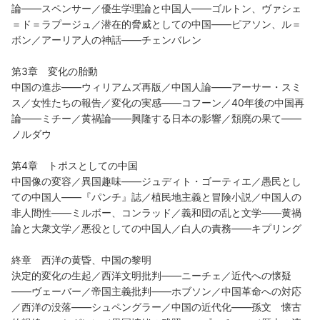
論――スペンサー／優生学理論と中国人――ゴルトン、ヴァシェ
＝ド＝ラプージュ／潜在的脅威としての中国――ピアソン、ル＝
ボン／アーリア人の神話――チェンバレン
第3章 変化の胎動
中国の進歩――ウィリアムズ再版／中国人論――アーサー・スミ
ス／女性たちの報告／変化の実感――コフーン／40年後の中国再
論――ミチー／黄禍論――興隆する日本の影響／頽廃の果て――
ノルダウ
第4章 トポスとしての中国
中国像の変容／異国趣味――ジュディト・ゴーティエ／愚民とし
ての中国人――『パンチ』誌／植民地主義と冒険小説／中国人の
非人間性――ミルボー、コンラッド／義和団の乱と文学――黄禍
論と大衆文学／悪役としての中国人／白人の責務――キプリング
終章 西洋の黄昏、中国の黎明
決定的変化の生起／西洋文明批判――ニーチェ／近代への懐疑
――ヴェーバー／帝国主義批判――ホブソン／中国革命への対応
／西洋の没落――シュペングラー／中国の近代化――孫文 懐古