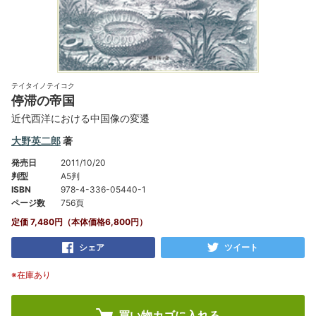
テイタイノテイコク
停滞の帝国
近代西洋における中国像の変遷
大野英二郎
著
発売日
2011/10/20
判型
A5判
ISBN
978-4-336-05440-1
ページ数
756頁
定価 7,480円（本体価格6,800円）
シェア
ツイート
※在庫あり