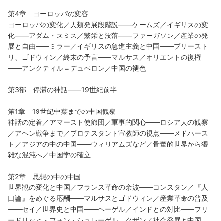
第4章 ヨーロッパの変容
ヨーロッパの変化／人類発展段階説――ケームズ／イギリスの変
化――アダム・スミス／繁栄と没落――ファーガソン／産業の発
展と自由――ミラー／イギリスの急進主義と中国――プリースト
リ、ゴドウィン／終末の予言――マルサス／オリエントの復権
――アンクティル＝デュペロン／中国の褪色
第3部 停滞の神話――19世紀前半
第1章 19世紀中葉までの中国観察
神話の定着／アマースト使節団／軍事的関心――ロシア人の観察
／アヘン戦争まで／プロテスタント宣教師の視点――メドハース
ト／アジアの中の中国――ウィリアムズなど／骨董的世界から猥
雑な混沌へ／中国学の確立
第2章 思想の中の中国
世界観の変化と中国／フランス革命の余波――コンスタン／『人
口論』をめぐる応酬――マルサスとゴドウィン／産業革命の普及
――セイ／世界史と中国――ヘーゲル／インドとの対比――フリ
ードリッヒ・フォン・シュレーゲル、クザン／社会発展と中国