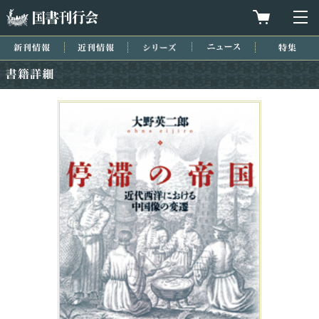
国書刊行会
買物カゴを
メ
新刊情報
近刊情報
シリーズ
ニュース
特集
書籍詳細