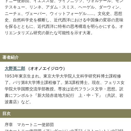
トニー使節団、イエズス会、ライプニッツ、ヴォルテール、モン
テスキュー、リンネ、アダム・スミス、ヘーゲル、ダーウィン、
ニーチェ、ヴェーバー、ウィットフォーゲル……。文化史、思想
史、自然科学史を横断し、近代西洋における中国像の変容の意味
を探るとともに、近代西洋に特有の思考構造を明らかにする。オ
リエンタリズム研究の新たな可能性を示す大著。
著者紹介
大野英二郎
（オオノエイジロウ）
1953年東京生まれ。東京大学大学院人文科学研究科博士課程修
了。パリ第8大学博士課程修了。第3課程博士。現在、フェリス女
学院大学国際交流学部教授。専攻は近代フランス文学・思想。訳
書にフンボルト『新大陸赤道地方紀行 上・中・下』（共訳、岩
波書店）など。
目次
序章 マカートニー使節団
マカートニー使節団／アンダーソンの手記／ストーントンの記録