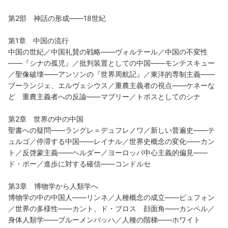
第2部 神話の形成――18世紀
第1章 中国の流行
中国の世紀／中国礼賛の戦略――ヴォルテール／中国の不変性
――『シナの孤児』／批判装置としての中国――モンテスキュー
／聖像破壊――アンソンの『世界周航記』／東洋的専制主義――
ブーランジェ、エルヴェシウス／重農主義者の視点――ケネーな
ど 重農主義者への反論――マブリー／トポスとしてのシナ
第2章 世界の中の中国
聖書への疑問――ラングレ＝デュフレノワ／新しい普遍史――テ
ュルゴ／停滞する中国――レイナル／世界史概念の変化――カン
ト／反啓蒙主義――ヘルダー／ヨーロッパ中心主義的偏見――
ド・ポー／進歩に対する確信――コンドルセ
第3章 博物学から人類学へ
博物学の中の中国人――リンネ／人種概念の成立――ビュフォン
／世界の多様性――カント、ド・ブロス 顔面角――カンペル／
身体人類学――ブルーメンバッハ／人種の階梯――ホワイト