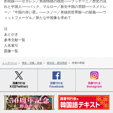
的視線――セガレン／異国情緒の残照――プッチーニ／歴史の流
れと中国人――バック、マルロー／新生中国の苦闘――スメドレ
ー／『中国の赤い星』――スノー／単線的世界観への疑義――ウ
ィットフォーゲル／新たな中国像を求めて
注
あとがき
参考文献一覧
人名索引
図像一覧
トップページ
＞
歴史・宗教・民俗
＞
西洋史・西洋思想
＞
停滞の帝国
国書刊行会
国書刊行会
国書刊行会
X(旧Twitter)
Facebook
Instagram