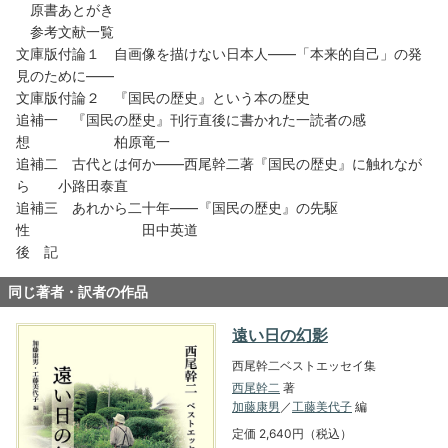
原書あとがき
参考文献一覧
文庫版付論１ 自画像を描けない日本人――「本来的自己」の発
見のために――
文庫版付論２ 『国民の歴史』という本の歴史
追補一 『国民の歴史』刊行直後に書かれた一読者の感
想 柏原竜一
追補二 古代とは何か――西尾幹二著『国民の歴史』に触れなが
ら 小路田泰直
追補三 あれから二十年――『国民の歴史』の先駆
性 田中英道
後 記
同じ著者・訳者の作品
遠い日の幻影
西尾幹二ベストエッセイ集
西尾幹二
著
加藤康男
／
工藤美代子
編
定価 2,640円（税込）