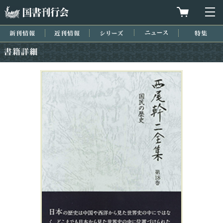
国書刊行会
買物カゴを
メ
新刊情報
近刊情報
シリーズ
ニュース
特集
書籍詳細