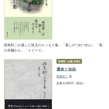
西尾幹二が遺した珠玉のエッセイ集。「暮しのつれづれに」「私
の本棚から」「ドイツで…
西尾幹二全集 22巻A
運命と自由
西尾幹二
著
定価 8,580円（税込）