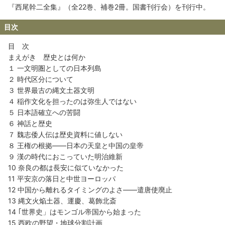
『西尾幹二全集』（全22巻、補巻2冊。国書刊行会）を刊行中。
目次
目 次
まえがき 歴史とは何か
１ 一文明圏としての日本列島
２ 時代区分について
３ 世界最古の縄文土器文明
４ 稲作文化を担ったのは弥生人ではない
５ 日本語確立への苦闘
６ 神話と歴史
７ 魏志倭人伝は歴史資料に値しない
８ 王権の根拠――日本の天皇と中国の皇帝
９ 漢の時代におこっていた明治維新
10 奈良の都は長安に似ていなかった
11 平安京の落日と中世ヨーロッパ
12 中国から離れるタイミングのよさ――遣唐使廃止
13 縄文火焔土器、運慶、葛飾北斎
14 ｢世界史」はモンゴル帝国から始まった
15 西欧の野望・地球分割計画