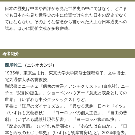
日本の歴史は中国や西洋から見た世界史の中にではなく、どこま
でも日本から見た世界史の中に位置づけられた日本の歴史でなく
てはならない。そのような信念から書かれた大胆な日本通史への
試み。ほかに関係文献が多数併載。
著者紹介
西尾幹二
（ニシオカンジ）
1935年、東京生まれ。東京大学大学院修士課程修了。文学博士。
電気通信大学名誉教授。
翻訳書にニーチェ『偶像の黄昏／アンチクリスト』(白水社)､ ニー
チェ『悲劇の誕生』、ショーペンハウアー『意志と表象としての
世界』（いずれも中公クラシックス）など。
著書に『江戸のダイナミズム』、『異なる悲劇 日本とドイツ』
（いずれも文藝春秋）、『ヨーロッパの個人主義』、『自由の悲
劇』（いずれも講談社現代新書）、『ヨーロッパ像の転換』、
『歴史の真贋』（いずれも新潮社）、『あなたは自由か』、『日
本と西欧の五〇〇年史』 (いずれも筑摩書房)など。2024年逝去。