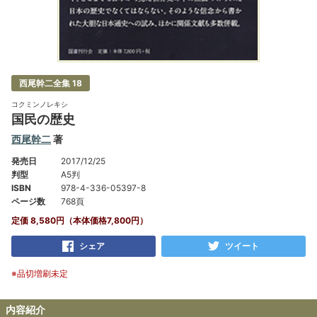
西尾幹二全集 18
コクミンノレキシ
国民の歴史
西尾幹二
著
発売日
2017/12/25
判型
A5判
ISBN
978-4-336-05397-8
ページ数
768頁
定価 8,580円（本体価格7,800円）
シェア
ツイート
※品切増刷未定
内容紹介