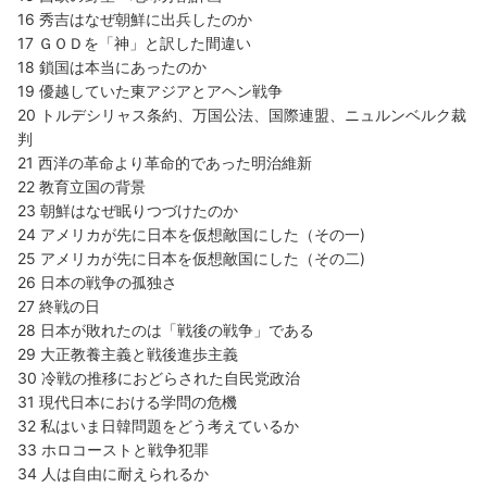
16 秀吉はなぜ朝鮮に出兵したのか
17 ＧＯＤを「神」と訳した間違い
18 鎖国は本当にあったのか
19 優越していた東アジアとアヘン戦争
20 トルデシリャス条約、万国公法、国際連盟、ニュルンベルク裁
判
21 西洋の革命より革命的であった明治維新
22 教育立国の背景
23 朝鮮はなぜ眠りつづけたのか
24 アメリカが先に日本を仮想敵国にした（その一)
25 アメリカが先に日本を仮想敵国にした（その二)
26 日本の戦争の孤独さ
27 終戦の日
28 日本が敗れたのは「戦後の戦争」である
29 大正教養主義と戦後進歩主義
30 冷戦の推移におどらされた自民党政治
31 現代日本における学問の危機
32 私はいま日韓問題をどう考えているか
33 ホロコーストと戦争犯罪
34 人は自由に耐えられるか