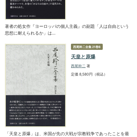
著者の処女作『ヨーロッパの個人主義』の副題「人は自由という
思想に耐えられるか」は…
西尾幹二全集 21巻B
天皇と原爆
西尾幹二
著
定価 8,580円（税込）
「天皇と原爆」は、米国が先の大戦が宗教戦争であったことを最