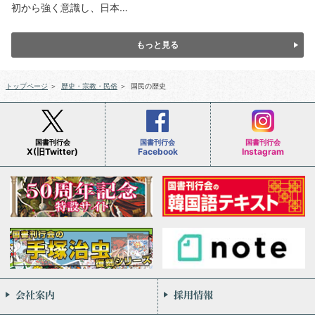
初から強く意識し、日本…
もっと見る
トップページ
＞
歴史・宗教・民俗
＞
国民の歴史
国書刊行会
国書刊行会
国書刊行会
X(旧Twitter)
Facebook
Instagram
会社案内