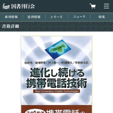
国書刊行会
買物カゴを
メ
新刊情報
近刊情報
シリーズ
ニュース
特集
書籍詳細