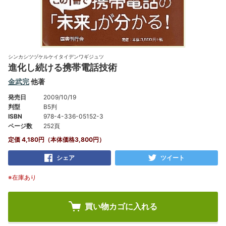
シンカシツヅケルケイタイデンワギジュツ
進化し続ける携帯電話技術
金武完
他著
発売日
2009/10/19
判型
B5判
ISBN
978-4-336-05152-3
ページ数
252頁
定価 4,180円（本体価格3,800円）
シェア
ツイート
※在庫あり