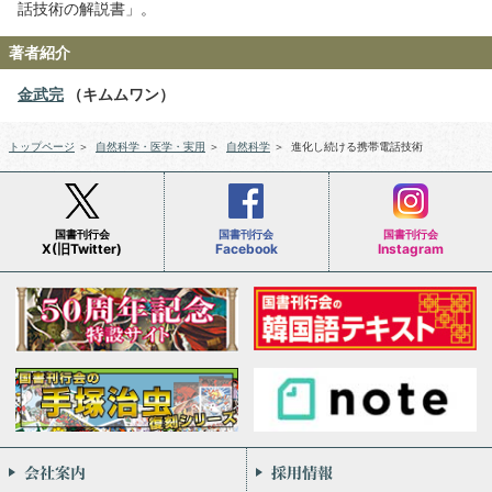
話技術の解説書」。
著者紹介
金武完
（キムムワン）
トップページ
＞
自然科学・医学・実用
＞
自然科学
＞
進化し続ける携帯電話技術
国書刊行会
国書刊行会
国書刊行会
X(旧Twitter)
Facebook
Instagram
会社案内