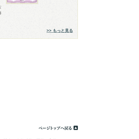
な
修
>> もっと見る