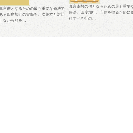
真言密教の僧となるための最も重要
真言僧となるための最も重要な修法で
修法、四度加行。印信を得るために
ある四度加行の実際を、次第本と対照
得すべき行の…
しながら順を…