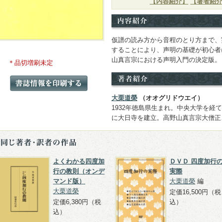
【内容紹介】
【著者紹
仮譜の読み方から音程のとり方まで、
することにより、声明の基礎が初心者
山真言宗における声明入門の決定版。
＊品切増刷未定
大栗道榮
（オオグリドウエイ）
1932年徳島県生まれ。中央大学を経
に大日寺を建立。高野山真言宗大僧正
よくわかる四度加
ＤＶＤ 四度加行
行の教則（オンデ
実際
マンド版）
大栗道榮
編
大栗道榮
定価16,500円（税
定価6,380円（税
込）
込）