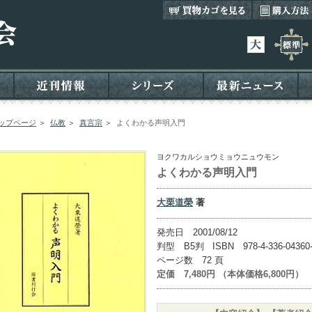
ップページ
＞
仏教
＞
真言宗
＞
よくわかる声明入門
ヨクワカルショウミョウニュウモン
よくわかる声明入門
大栗道榮
著
発売日 2001/08/12
判型 B5判 ISBN 978-4-336-04360
ページ数 72 頁
定価 7,480円 （本体価格6,800円）