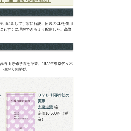
介】
【同じ著者・訳者の作品】
実用に即して丁寧に解説。附属のCDを併用
にもすぐに理解できるよう配慮した。高野
て高野山専修学院を卒業。1977年東京代々木
、傳燈大阿闍梨。
の
ＤＶＤ 引導作法の
実際
大栗道榮
編
定価16,500円（税
込）