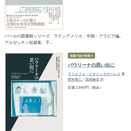
バベルの図書館シリーズ、ラテンアメリカ・中国・アラビア編。
アルゼンチン短篇集、千…
短篇小説の快楽 4
パウリーナの思い出に
アドルフォ・ビオイ＝カサーレス
著
野村竜仁
／
高岡麻衣
訳
定価 2,640円（税込）