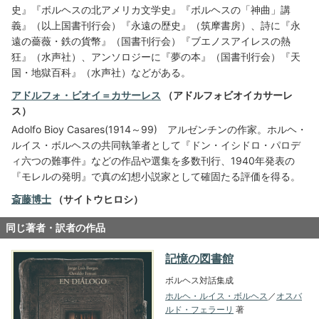
史』『ボルヘスの北アメリカ文学史』『ボルヘスの「神曲」講
義』（以上国書刊行会）『永遠の歴史』（筑摩書房）、詩に『永
遠の薔薇・鉄の貨幣』（国書刊行会）『ブエノスアイレスの熱
狂』（水声社）、アンソロジーに『夢の本』（国書刊行会）『天
国・地獄百科』（水声社）などがある。
アドルフォ・ビオイ＝カサーレス
（アドルフォビオイカサーレ
ス）
Adolfo Bioy Casares(1914～99) アルゼンチンの作家。ホルヘ・
ルイス・ボルヘスの共同執筆者として『ドン・イシドロ・パロデ
ィ六つの難事件』などの作品や選集を多数刊行、1940年発表の
『モレルの発明』で真の幻想小説家として確固たる評価を得る。
斎藤博士
（サイトウヒロシ）
同じ著者・訳者の作品
記憶の図書館
ボルヘス対話集成
ホルヘ・ルイス・ボルヘス
／
オスバ
ルド・フェラーリ
著