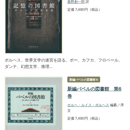
垂野創一郎
訳
定価 7,480円（税込）
ボルヘス、世界文学の迷宮を語る。ポー、カフカ、フロベール、
ダンテ、幻想文学、推理…
新編バベルの図書館 6
新編バベルの図書館 第6
巻
ホルヘ・ルイス・ボルヘス
編纂／序
文
定価 7,480円（税込）