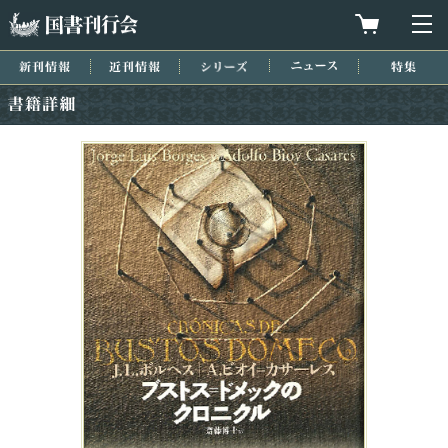
国書刊行会
買物カゴを
メ
新刊情報
近刊情報
シリーズ
ニュース
特集
書籍詳細