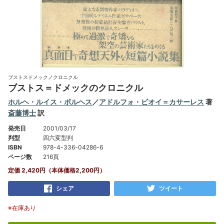
ブストスドメックノクロニクル
ブストス＝ドメックのクロニクル
ホルヘ・ルイス・ボルヘス
／
アドルフォ・ビオイ＝カサーレス
著
斎藤博士
訳
発売日
2001/03/17
判型
四六変型判
ISBN
978-4-336-04286-6
ページ数
216頁
定価 2,420円（本体価格2,200円）
シェア
ツイート
※在庫あり