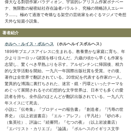
偉大なる剽窃作家パラディオン、宇宙的レアリスム作家ボナベー
ナ、無限数の秘密結社存在論者バラルト、究極の簡略詩人エレー
ラ……。極めて過激で奇矯なる架空の芸術家をめぐるマジメで奇想
天外な短篇小説集。
著者紹介
ホルヘ・ルイス・ボルヘス
（ホルヘルイスボルヘス）
1899年ブエノスアイレスに生まれる。教養豊かな家庭に育ち、年
少よりヨーロッパ諸国を移り住んだ。六歳の頃から早くも作家を
志望し、驚くべき早熟ぶりを示す。アルゼンチンに帰国後、精力
的な文学活動を開始。一九六一年国際出版社賞を受賞。その後、
著作は全世界で翻訳されている。20世紀を代表する作家の一人。
驚異的な博識に裏打ちされた、迷宮・鏡・円環といったテーマを
めぐって展開されるその幻想的な文学世界は、日本でも多くの愛
読者を持ち、全作品のほとんどが翻訳出版されている。一九八六
年スイスにて死去。
小説に『伝奇集』『ブロディーの報告書』『創造者』『汚辱の世
界史』（以上岩波書店）『エル・アレフ』（平凡社）『砂の本』
（集英社）、評論に『続審問』『七つの夜』（以上岩波書店）
『エバリスト・カリエゴ』『論議』『ボルヘスのイギリス文学