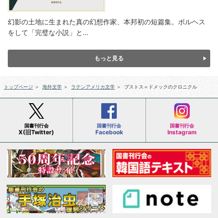
幻影の土地に生まれた真の幻想作家、本邦初の短篇集。ボルヘス
をして「完璧な小説」と…
もっと見る
トップページ
＞
海外文学
＞
ラテンアメリカ文学
＞
ブストス＝ドメックのクロニクル
国書刊行会
国書刊行会
国書刊行会
X(旧Twitter)
Facebook
Instagram