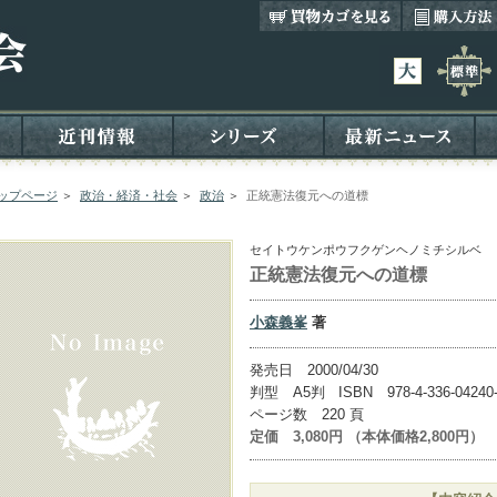
ップページ
＞
政治・経済・社会
＞
政治
＞
正統憲法復元への道標
セイトウケンポウフクゲンヘノミチシルベ
正統憲法復元への道標
小森義峯
著
発売日 2000/04/30
判型 A5判 ISBN 978-4-336-04240
ページ数 220 頁
定価 3,080円 （本体価格2,800円）