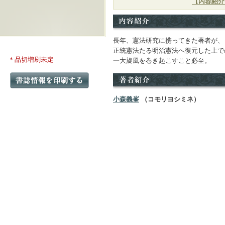
【内容紹介
長年、憲法研究に携ってきた著者が、
正統憲法たる明治憲法へ復元した上で
＊品切増刷未定
一大旋風を巻き起こすこと必至。
小森義峯
（コモリヨシミネ）