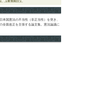
】
【著者紹介】
日本国憲法の不当性（非正当性）を突き、
の全面改正を主張する論文集。憲法論議に