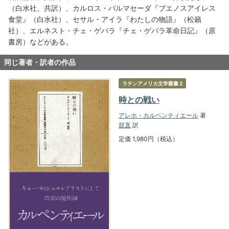
（白水社、共訳）、カルロス・バルマセーダ『ブエノスアイレス
食堂』（白水社）、セサル・アイラ『わたしの物語』（松籟
社）、エルネスト・チェ・ゲバラ『チェ・ゲバラ革命日記』（原
書房）などがある。
同じ著者・訳者の作品
ラテンアメリカ文学叢書 2
時との戦い
アレホ・カルペンティエール
著
鼓直
訳
定価 1,980円（税込）