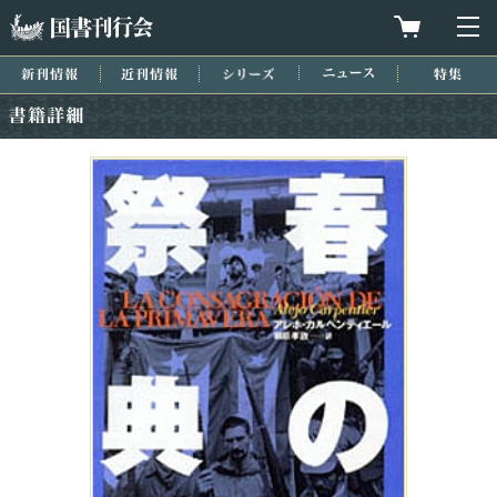
国書刊行会
買物カゴを
メ
新刊情報
近刊情報
シリーズ
ニュース
特集
書籍詳細