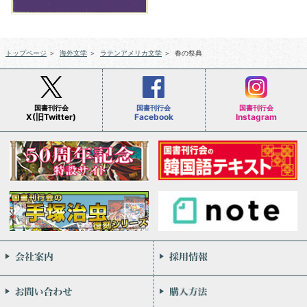
トップページ
＞
海外文学
＞
ラテンアメリカ文学
＞
春の祭典
国書刊行会
国書刊行会
国書刊行会
X(旧Twitter)
Facebook
Instagram
会社案内
お問い合わせ