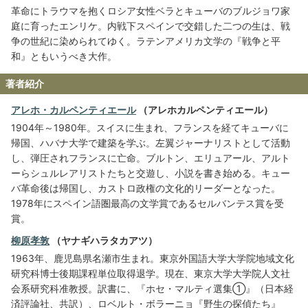
革命にトラウマを抱くロシア女性ベラとキューバのブルジョワ家
庭に育ったエンリケ。内戦下スペインで交錯した二つの生は、戦
争の世紀に染められてゆく。ラテンアメリカ文学の『戦争と平
和』ともいうべき大作。
著者紹介
アレホ・カルペンティエール
（アレホカルペンティエール）
1904年～1980年。スイスに生まれ、フランスを経てキューバに
帰国、ハバナ大学で建築を学ぶ。左翼ジャーナリストとして活動
し、弾圧されフランスに亡命。ブルトン、エリュアール、アルト
ーらシュルレアリストたちと交遊し、小説を書き始める。キュー
バ革命後は帰国し、カストロ政権の文化的リーダーとなった。
1978年にスペイン語圏最高の文学賞であるセルバンテス賞を受
賞。
柳原孝敦
（ヤナギハラタカアツ）
1963年、鹿児島県名瀬市生まれ。東京外国語大学大学院地域文化
研究科博士後期課程単位取得退学。現在、東京大学大学院人文社
会系研究科准教授。訳書に、『ホセ・マルティ選集①』（日本経
済評論社、共訳）、ロベルト・ボラーニョ『野生の探偵たち』