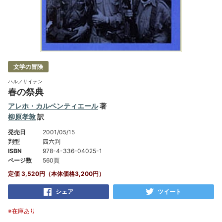
文学の冒険
ハルノサイテン
春の祭典
アレホ・カルペンティエール
著
柳原孝敦
訳
発売日
2001/05/15
判型
四六判
ISBN
978-4-336-04025-1
ページ数
560頁
定価 3,520円（本体価格3,200円）
シェア
ツイート
※在庫あり