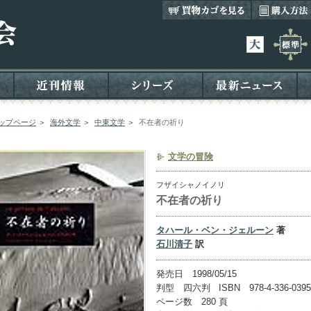
ップページ
＞
海外文学
＞
中東文学
＞
不在者の祈り
文学の冒険
フザイシャノイノリ
不在者の祈り
タハール・ベン・ジェルーン
著
石川清子
訳
発売日 1998/05/15
判型 四六判 ISBN 978-4-336-0395
ページ数 280 頁