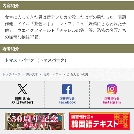
内容紹介
食堂に入ってきた男は昔アフリカで殺したはずの男だった。表題
作他、ドイル「茶色い手」、レ・ファニュ「妖精にさらわれた子
供」、ウエイクフィールド「チャレルの谷」等、恐怖の名匠たち
の怪奇な物語12篇。
著者紹介
トマス・バーク
（トマスバーク）
トップページ
＞
海外文学
＞
怪奇・ホラー
＞
がらんどうの男
国書刊行会
国書刊行会
国書刊行会
X(旧Twitter)
Facebook
Instagram