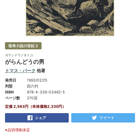
怪奇小説の世紀 2
ガランドウノオトコ
がらんどうの男
トマス・バーク
他著
発売日
1993/02/25
判型
四六判
ISBN
978-4-336-03462-5
ページ数
270頁
定価 2,563円（本体価格2,330円）
シェア
ツイート
※品切増刷未定