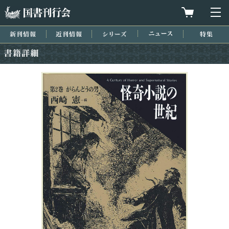
国書刊行会
買物カゴを
メ
新刊情報
近刊情報
シリーズ
ニュース
特集
書籍詳細