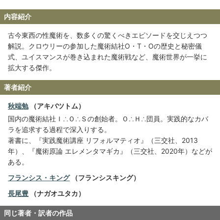
内容紹介
古今東西の性魔術を、数多くの驚くべきエピソードを交じえつつ
解説。クロウリーの参加した魔術結社O・T・Oの歴史と秘密儀
式、ユイスマンスが巻き込まれた魔術戦など、魔術世界が一挙に
拡大する傑作。
著者紹介
秋端勉
（アキバツトム）
国内の魔術結社Ｉ∴Ｏ∴Ｓの創始者。Ｏ∴Ｈ∴団員。実践的なカバ
ラを追求する過程で深入りする。
著書に、『実践魔術講座 リフォルマティオ』（三交社、2013
年）、『魔術原論 エレメンタマギカ』（三交社、2020年）などが
ある。
フランシス・キング
（フランシスキング）
長尾豊
（ナガオユタカ）
同じ著者・訳者の作品