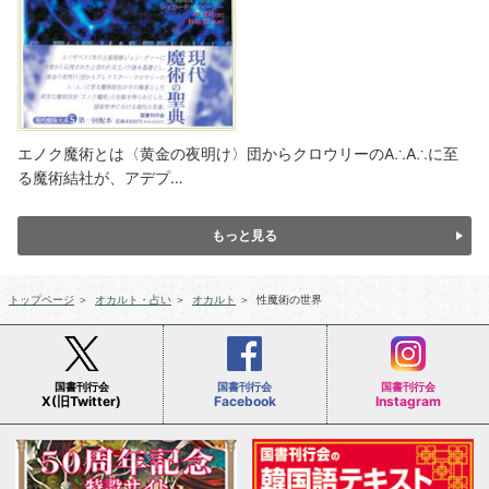
エノク魔術とは〈黄金の夜明け〉団からクロウリーのA∴A∴に至
る魔術結社が、アデプ…
もっと見る
トップページ
＞
オカルト・占い
＞
オカルト
＞
性魔術の世界
国書刊行会
国書刊行会
国書刊行会
X(旧Twitter)
Facebook
Instagram