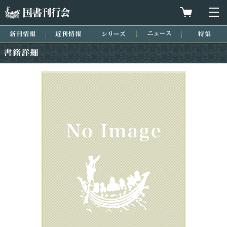
国書刊行会
買物カゴを
メ
新刊情報
近刊情報
シリーズ
ニュース
特集
書籍詳細