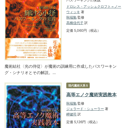
パスワーキングの実践
ドロレス・アッシュクロフト＝ノー
ウィッキ
著
秋端勉
監修
高橋佳代子
訳
定価 5,060円（税込）
魔術結社〈光の侍従〉が魔術の訓練用に作成したパスワーキン
グ・シナリオとその解説。…
現代魔術大系 5
高等エノク魔術実践教本
秋端勉
監修
ジェラード・シューラー
著
岬健司
訳
定価 5,126円（税込）