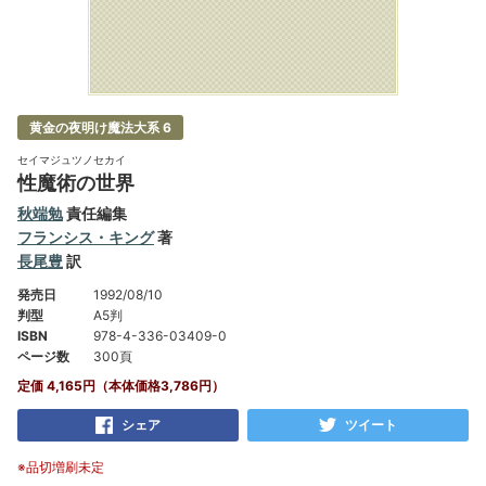
黄金の夜明け魔法大系 6
セイマジュツノセカイ
性魔術の世界
秋端勉
責任編集
フランシス・キング
著
長尾豊
訳
発売日
1992/08/10
判型
A5判
ISBN
978-4-336-03409-0
ページ数
300頁
定価 4,165円（本体価格3,786円）
シェア
ツイート
※品切増刷未定