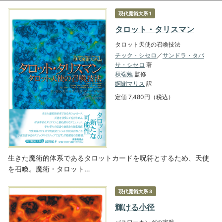
現代魔術大系 1
タロット・タリスマン
タロット天使の召喚技法
チック・シセロ
／
サンドラ・タバ
サ・シセロ
著
秋端勉
監修
婀聞マリス
訳
定価 7,480円（税込）
生きた魔術的体系であるタロットカードを呪符とするため、天使
を召喚。魔術・タロット…
現代魔術大系 3
輝ける小径