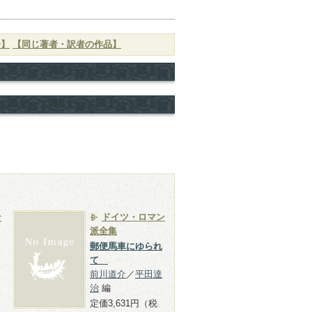
介】
【同じ著者・訳者の作品】
ン
ドイツ・ロマン
派全集
郵便馬車にゆられ
て
前川道介
／
平田達
治
編
定価3,631円（税