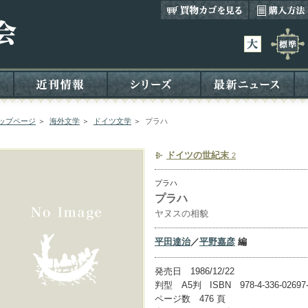
ップページ
＞
海外文学
＞
ドイツ文学
＞
プラハ
ドイツの世紀末
2
プラハ
プラハ
ヤヌスの相貌
平田達治
／
平野嘉彦
編
発売日 1986/12/22
判型 A5判 ISBN 978-4-336-02697
ページ数 476 頁