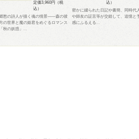
定価3,960円（税
込）
込）
密かに綴られた日記や書簡、同時代
郷愁の詩人が描く魂の情景――森の彼
や師友の証言等が交錯して、追憶と
方の世界と魔の姫君をめぐるロマンス
感にふるえる…
「秋の妖惑」…