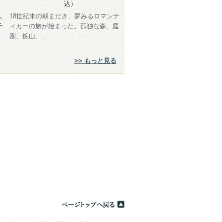
込）
人
18世紀末の朝まだき、夢みるロマンテ
予
ィカーの旅が始まった。孤独な森、庭
園、鉱山、…
>> もっと見る