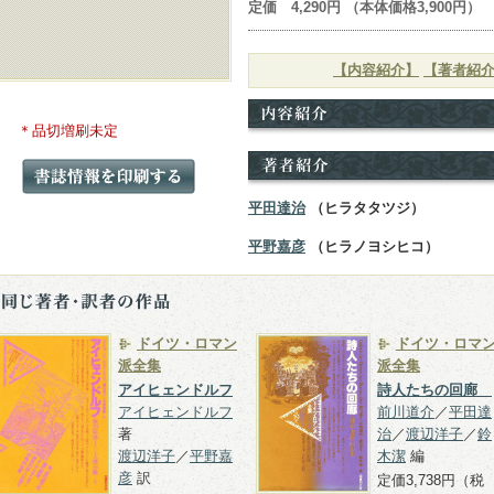
定価 4,290円 （本体価格3,900円）
【内容紹介】
【著者紹
＊品切増刷未定
平田達治
（ヒラタタツジ）
平野嘉彦
（ヒラノヨシヒコ）
ドイツ・ロマン
ドイツ・ロマ
派全集
派全集
アイヒェンドルフ
詩人たちの回廊
アイヒェンドルフ
前川道介
／
平田達
著
治
／
渡辺洋子
／
鈴
渡辺洋子
／
平野嘉
木潔
編
彦
訳
定価3,738円（税