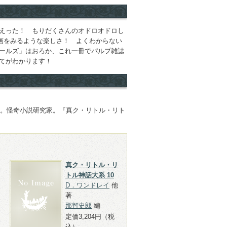
えった！ もりだくさんのオドロオドロし
画をみるような楽しさ！ よくわからない
ールズ」はおろか、これ一冊でパルプ雑誌
てがわかります！
卒。怪奇小説研究家。『真ク・リトル・リト
真ク・リトル・リ
トル神話大系 10
D．ワンドレイ
他
著
那智史郎
編
定価3,204円（税
込）