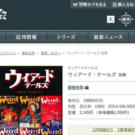
ップページ
＞
海外文学
＞
怪奇・ホラー
＞
ウィアード・テールズ 別巻
ウィアードテールズ
ウィアード・テールズ
別巻
那智史郎
編
発売日 1988/02/15
判型 四六判 ISBN 978-4-336-0263
定価 2,145円 （本体価格1,950円）
【内容紹介】
【著者紹