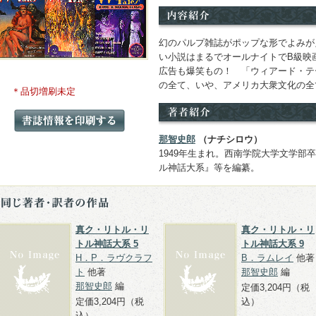
幻のパルプ雑誌がポップな形でよみが
い小説はまるでオールナイトでB級映
広告も爆笑もの！ 「ウィアード・テ
の全て、いや、アメリカ大衆文化の全
＊品切増刷未定
那智史郎
（ナチシロウ）
1949年生まれ。西南学院大学文学部
ル神話大系』等を編纂。
真ク・リトル・リ
真ク・リトル・リ
トル神話大系 5
トル神話大系 9
H．P．ラヴクラフ
B．ラムレイ
他著
ト
他著
那智史郎
編
那智史郎
編
定価3,204円（税
定価3,204円（税
込）
込）