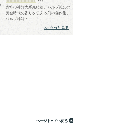
作
恐怖の神話大系完結篇。パルプ雑誌の
・
黄金時代の香りを伝える幻の傑作集。
パルプ雑誌の…
>> もっと見る