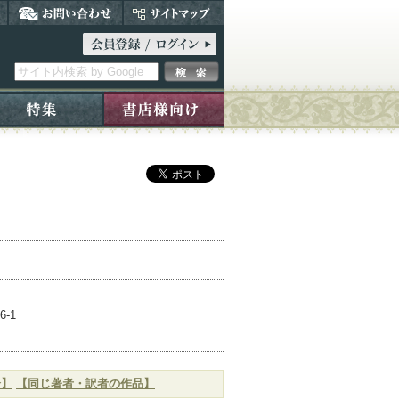
6-1
介】
【同じ著者・訳者の作品】