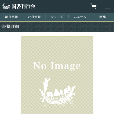
国書刊行会
買物カゴを
メ
新刊情報
近刊情報
シリーズ
ニュース
特集
書籍詳細