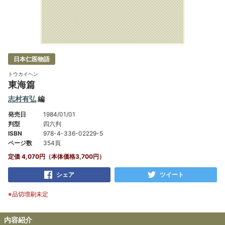
日本仁医物語
トウカイヘン
東海篇
志村有弘
編
発売日
1984/01/01
判型
四六判
ISBN
978-4-336-02229-5
ページ数
354頁
定価 4,070円（本体価格3,700円）
シェア
ツイート
※品切増刷未定
内容紹介