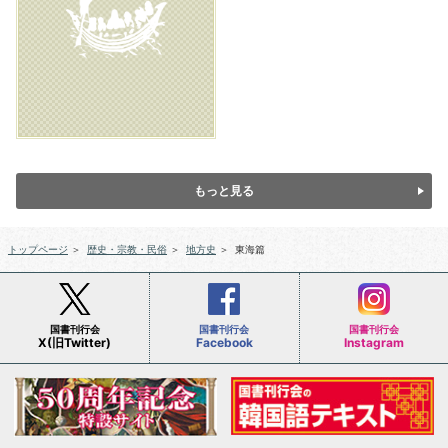
もっと見る
トップページ
＞
歴史・宗教・民俗
＞
地方史
＞
東海篇
国書刊行会
国書刊行会
国書刊行会
X(旧Twitter)
Facebook
Instagram