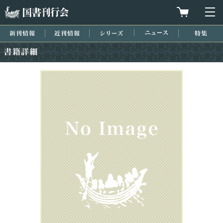
国書刊行会
買物カゴを
メ
新刊情報
近刊情報
シリーズ
ニュース
特集
書籍詳細