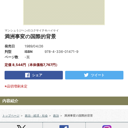
マンシュうジヘンのコクサイテキハイケイ
満洲事変の国際的背景
発売日
1989/04/26
判型
ISBN
978-4-336-01471-9
ページ数
-頁
定価 8,544円（本体価格7,767円）
シェア
ツイート
※品切増刷未定
内容紹介
トップページ
＞
政治・経済・社会
＞
政治
＞
満洲事変の国際的背景