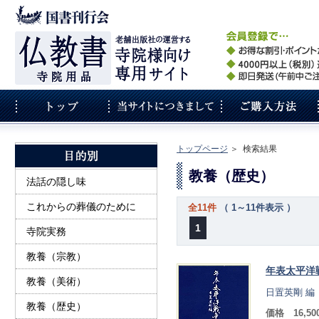
トップページ
＞
検索結果
教養（歴史）
法話の隠し味
これからの葬儀のために
全11件
（ 1～11件表示 ）
1
寺院実務
教養（宗教）
年表太平洋
教養（美術）
日置英剛 編
教養（歴史）
価格 16,5