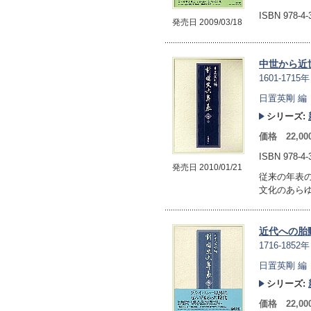
ISBN 978-4
発売日 2009/03/18
中世から近
1601-17
日置英剛 編
シリーズ:
価格 22,0
ISBN 978-4
発売日 2010/01/21
従来の年表
文化のあら
近代への胎
1716-18
日置英剛 編
シリーズ:
価格 22,0