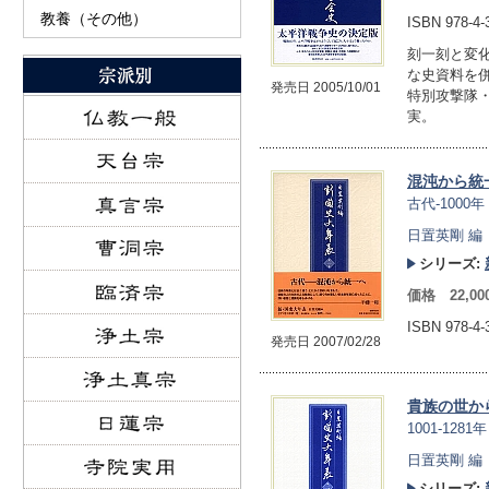
教養（その他）
ISBN 978-4-
刻一刻と変
な史資料を
発売日 2005/10/01
特別攻撃隊
実。
混沌から統
古代-1000年
日置英剛 編
シリーズ:
価格 22,0
ISBN 978-4
発売日 2007/02/28
貴族の世か
1001-1281年
日置英剛 編
シリーズ: