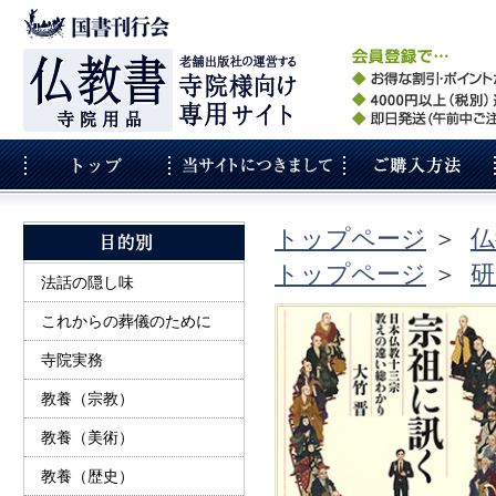
トップページ
＞
仏
トップページ
＞
研
法話の隠し味
これからの葬儀のために
寺院実務
教養（宗教）
教養（美術）
教養（歴史）