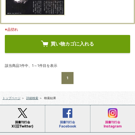
※品切れ
買い物カゴに入れる
該当商品1件中、1～1件目を表示
1
トップページ
＞
詳細検索
＞
検索結果
国書刊行会
国書刊行会
国書刊行会
X(旧Twitter)
Facebook
Instagram