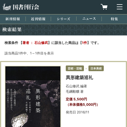
国書刊行会
買物カゴを
メ
新刊情報
近刊情報
シリーズ
ニュース
特集
検索結果
検索条件 【
著者 ： 石山修武
】に該当した商品は【
1件
】です。
該当商品1件中、1～1件目を表示
芸術・芸能
＞
日本美術
異形建築巡礼
石山修武 編著
毛綱毅曠 著
定価 5,500円
（本体価格5,000円）
発売日 2016/11