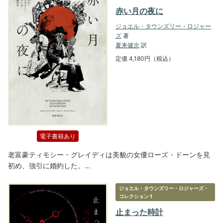
赤い月の夜に
ジョエル・タウンズリー・ロジャー
ズ
著
夏来健次
訳
定価 4,180円（税込）
電子書籍あり
老富豪ティモシー・グレイディは美貌の女優ローズ・ドーンを見
初め、強引に婚約した。…
ジョエル・タウンズリー・ロジャーズ・
コレクション 1
止まった時計