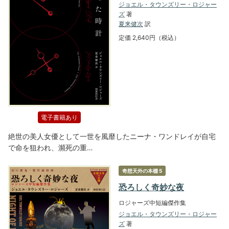
ジョエル・タウンズリー・ロジャー
ズ
著
夏来健次
訳
定価 2,640円（税込）
電子書籍あり
絶世の美人女優として一世を風靡したニーナ・ワンドレイが自宅
で命を狙われ、瀕死の重…
奇想天外の本棚 5
恐ろしく奇妙な夜
ロジャーズ中短編傑作集
ジョエル・タウンズリー・ロジャー
ズ
著