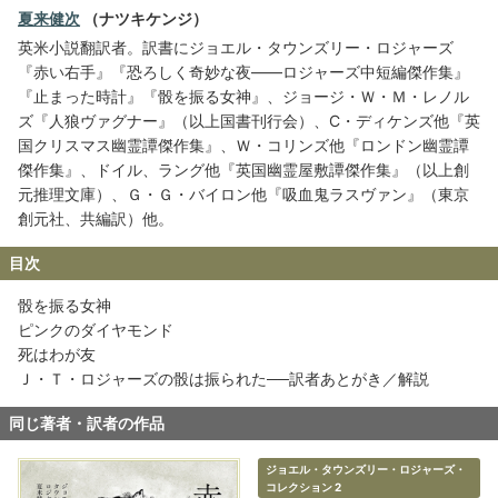
夏来健次
（ナツキケンジ）
英米小説翻訳者。訳書にジョエル・タウンズリー・ロジャーズ
『赤い右手』『恐ろしく奇妙な夜――ロジャーズ中短編傑作集』
『止まった時計』『骰を振る女神』、ジョージ・Ｗ・Ｍ・レノル
ズ『人狼ヴァグナー』（以上国書刊行会）、C・ディケンズ他『英
国クリスマス幽霊譚傑作集』、Ｗ・コリンズ他『ロンドン幽霊譚
傑作集』、ドイル、ラング他『英国幽霊屋敷譚傑作集』（以上創
元推理文庫）、Ｇ・Ｇ・バイロン他『吸血鬼ラスヴァン』（東京
創元社、共編訳）他。
目次
骰を振る女神
ピンクのダイヤモンド
死はわが友
Ｊ・Ｔ・ロジャーズの骰は振られた──訳者あとがき／解説
同じ著者・訳者の作品
ジョエル・タウンズリー・ロジャーズ・
コレクション 2