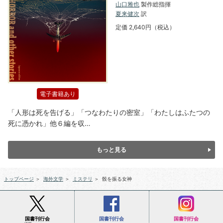
山口雅也
製作総指揮
夏来健次
訳
定価 2,640円（税込）
電子書籍あり
「人形は死を告げる」「つなわたりの密室」「わたしはふたつの
死に憑かれ」他６編を収…
もっと見る
トップページ
＞
海外文学
＞
ミステリ
＞
骰を振る女神
国書刊行会
国書刊行会
国書刊行会