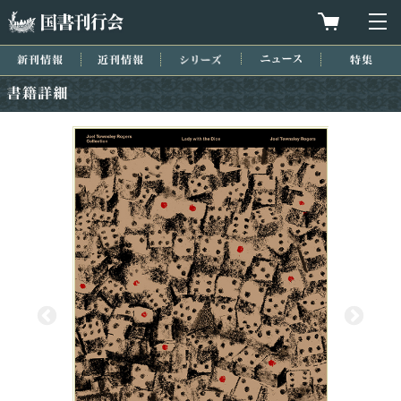
国書刊行会
買物カゴを
メ
新刊情報
近刊情報
シリーズ
ニュース
特集
書籍詳細