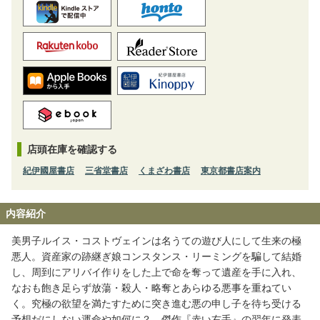
店頭在庫を確認する
紀伊國屋書店
三省堂書店
くまざわ書店
東京都書店案内
内容紹介
美男子ルイス・コストヴェインは名うての遊び人にして生来の極
悪人。資産家の跡継ぎ娘コンスタンス・リーミングを騙して結婚
し、周到にアリバイ作りをした上で命を奪って遺産を手に入れ、
なおも飽き足らず放蕩・殺人・略奪とあらゆる悪事を重ねてい
く。究極の欲望を満たすために突き進む悪の申し子を待ち受ける
予想だにしない運命や如何に？ 傑作『赤い右手』の翌年に発表