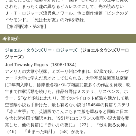
された、まったく趣の異なるピカレスクにして、先の読めない
Ｊ・Ｔ・ロジャーズ流異色ノワール。他に傑作短篇「ピンクのダ
イヤモンド」「死はわが友」の2作を収録。
【第2回配本・第3巻】
著者紹介
ジョエル・タウンズリー・ロジャーズ
（ジョエルタウンズリーロ
ジャーズ）
Joel Townsley Rogers（1896-1984）
アメリカの大衆小説家。ミズーリ州に生まれ、87歳で歿。ハーヴ
ァード大学に学んだ秀才として知られる。大学卒業後海軍航空隊
に2年間入隊し、除隊後各種パルプ雑誌に数多くの作品を発表、晩
年まで作家活動を続けた。作品分野はミステリ、サスペンス、ホ
ラー、SFなど多岐にわたり、軍でのパイロット経験を活かして航
空冒険小説も手掛けた。最も有名な小説は1945年の長篇ミステリ
『赤い右手』で、英語圏でこんにちまで版を重ねると同時に日本
を含む諸外国で翻訳され、1951年にはフランス推理小説大賞を受
賞した。他の長篇に『赤い月の夜に』（23）、『骰を振る女神』
（46）、『止まった時計』（58）がある。