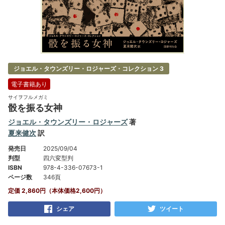
ジョエル・タウンズリー・ロジャーズ・コレクション 3
電子書籍あり
サイヲフルメガミ
骰を振る女神
ジョエル・タウンズリー・ロジャーズ
著
夏来健次
訳
発売日
2025/09/04
判型
四六変型判
ISBN
978-4-336-07673-1
ページ数
346頁
定価 2,860円（本体価格2,600円）
シェア
ツイート