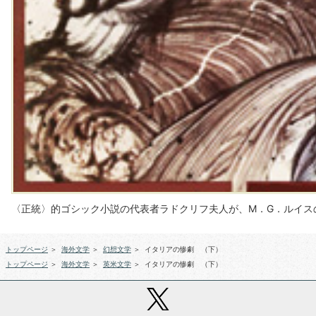
〈正統〉的ゴシック小説の代表者ラドクリフ夫人が、M．G．ルイス
トップページ
＞
海外文学
＞
幻想文学
＞
イタリアの惨劇 （下）
トップページ
＞
海外文学
＞
英米文学
＞
イタリアの惨劇 （下）