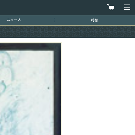
買物カゴを
メ
ニュース
特集