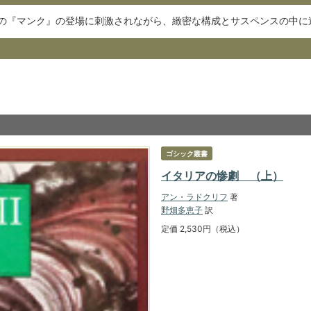
の『マンク』の登場に刺激されながら、緻密な構成とサスペンスの中に
ゴシック叢書
イタリアの惨劇 （上）
アン・ラドクリフ
著
野畑多恵子
訳
定価 2,530円（税込）