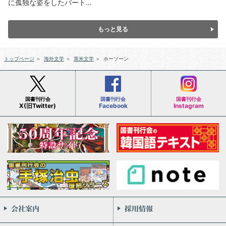
に孤独な姿をしたバート…
もっと見る
トップページ
＞
海外文学
＞
英米文学
＞
ホーソーン
国書刊行会
国書刊行会
国書刊行会
X(旧Twitter)
Facebook
Instagram
会社案内