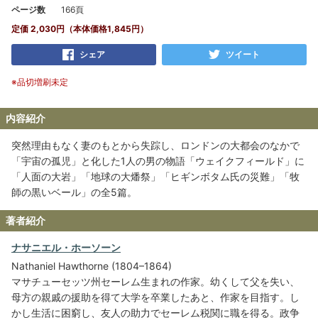
ページ数
166頁
定価 2,030円（本体価格1,845円）
シェア
ツイート
※品切増刷未定
内容紹介
突然理由もなく妻のもとから失踪し、ロンドンの大都会のなかで
「宇宙の孤児」と化した1人の男の物語「ウェイクフィールド」に
「人面の大岩」「地球の大燔祭」「ヒギンボタム氏の災難」「牧
師の黒いベール」の全5篇。
著者紹介
ナサニエル・ホーソーン
Nathaniel Hawthorne (1804–1864)
マサチューセッツ州セーレム生まれの作家。幼くして父を失い、
母方の親戚の援助を得て大学を卒業したあと、作家を目指す。し
かし生活に困窮し、友人の助力でセーレム税関に職を得る。政争