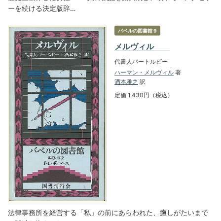
ーを続ける決定版辞…
バベルの図書館 9
メルヴィル
代書人バートルビー
ハーマン・メルヴィル
著
酒本雅之
訳
定価 1,430円（税込）
法律事務所を経営する「私」の前にあらわれた、癒しがたいまで