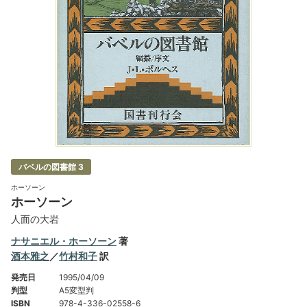
バベルの図書館 3
ホーソーン
ホーソーン
人面の大岩
ナサニエル・ホーソーン
著
酒本雅之
／
竹村和子
訳
発売日
1995/04/09
判型
A5変型判
ISBN
978-4-336-02558-6