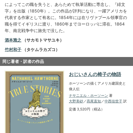
によってこの職を失うと、あらためて執筆活動に専念し、『緋文
字』を出版（1850年）。この作品が評判になり、一躍アメリカを
代表する作家として有名に。1854年には在リヴァプール領事官の
職を得てイギリスに渡り、1860年までヨーロッパに滞在。1864
年、南北戦争中に旅先で没した。
酒本雅之
（サカモトマサユキ）
竹村和子
（タケムラカズコ）
同じ著者・訳者の作品
おじいさんの椅子の物語
ホーソーンの描くアメリカ建国史と
偉人伝
ナサニエル・ホーソーン
著
大野美砂
／
髙尾直知
／
中西佳世子
訳
定価 3,520円（税込）