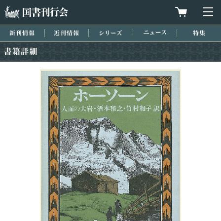
国書刊行会
買物カゴを
メ
新刊情報
近刊情報
シリーズ
ニュース
特集
書籍詳細