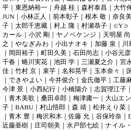
平｜東恩納裕一｜舟越 桂｜森村泰昌｜大竹
JUN｜小林正人｜前本彰子｜根本 敬｜奈良
子｜太郎千恵藏｜村上 隆｜村瀬恭子｜∈Y∋
カール｜小沢 剛｜ヤノベケンジ｜天明屋 
之｜やなぎみわ｜小出ナオキ｜加藤 泉｜川島
｜岡田裕子｜町田久美｜石田尚志｜小谷元
千春｜蜷川実花｜池田 学｜三瀬夏之介｜宮
佳｜竹村 京｜束芋｜名和晃平｜玉本奈々｜
｜できやよい｜今井俊介｜金氏徹平｜工藤
今津 景｜小西紀行｜小橋陽介｜志賀理江子
｜青木美歌｜桑田卓郎｜梅津庸一｜大山エ
子｜BABU｜村山悟郎｜森 靖｜松井えり菜
｜青木 豊｜梅沢和木｜佐藤 允｜谷保玲奈｜D
近藤亜樹｜庄司朝美｜水戸部七絵｜ナイル