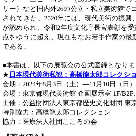
リー）など国内外26の公立・私立美術館で
されてきた。2020年には、現代美術の振興
が認められ、令和2年度文化庁長官表彰を受賞
点をゆうに超え、現在もなお若手作家の最
である。
■本書は、以下の展覧会の公式図録となりま
★
日本現代美術私観：高橋龍太郎コレクシ
会期：2024年8月3日（土）―11月10日（日）
会場：東京都現代美術館 企画展示室 1F/B2
主催：公益財団法人東京都歴史文化財団 東
特別協力：高橋龍太郎コレクション
協力：医療法人社団こころの会