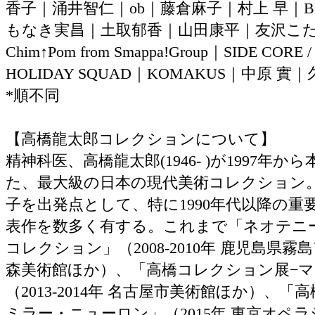
香子｜涌井智仁｜ob｜藤倉麻子｜村上 早｜B
もなき実昌｜土取郁香｜山田康平｜友沢こ
Chim↑Pom from Smappa!Group｜SIDE CORE 
HOLIDAY SQUAD｜KOMAKUS｜中原 
*順不同
【高橋龍太郎コレクションについて】
精神科医、高橋龍太郎(1946- )が1997年
た、最大級の日本の現代美術コレクション
子を出発点として、特に1990年代以降の重
表作を数多く有する。これまで「ネオテニ
コレクション」（2008-2010年 鹿児島県
森美術館ほか）、「高橋コレクション展−
（2013-2014年 名古屋市美術館ほか）
ミラー・ニューロン」（2015年 東京オペ