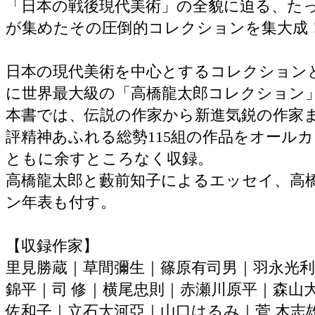
「日本の戦後現代美術」の全貌に迫る、た
が集めたその圧倒的コレクションを集大成
日本の現代美術を中心とするコレクション
に世界最大級の「高橋龍太郎コレクション
本書では、伝説の作家から新進気鋭の作家
評精神あふれる総勢115組の作品をオール
ともに余すところなく収録。
高橋龍太郎と藪前知子によるエッセイ、高
ン年表も付す。
【収録作家】
里見勝蔵｜草間彌生｜篠原有司男｜羽永光利
錦平｜司 修｜横尾忠則｜赤瀬川原平｜森山
佐和子｜立石大河亞｜山口はるみ｜菅 木志