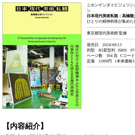
ニホンゲンダイビジュツシ
ン
日本現代美術私観：高橋龍
ひとりの精神科医が集めた
東京都現代美術館 監修
発売日 2024/09/13
判型 B5変型判 ISBN 978-4
ページ数 304 頁 Cコード 
定価 3,960円 （本体価格3
【内容紹介】