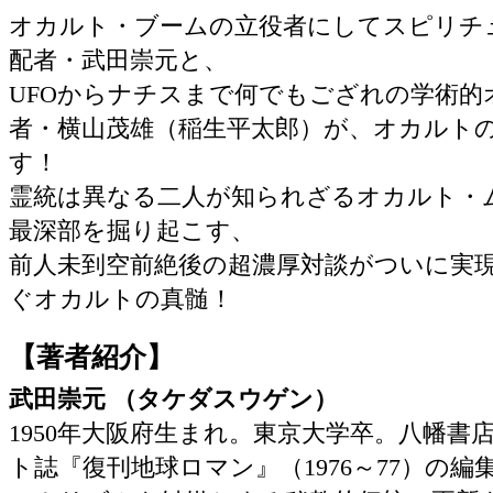
オカルト・ブームの立役者にしてスピリチ
配者・武田崇元と、
UFOからナチスまで何でもござれの学術的
者・横山茂雄（稲生平太郎）が、オカルト
す！
霊統は異なる二人が知られざるオカルト・
最深部を掘り起こす、
前人未到空前絶後の超濃厚対談がついに実
ぐオカルトの真髄！
【著者紹介】
武田崇元 （タケダスウゲン）
1950年大阪府生まれ。東京大学卒。八幡書
ト誌『復刊地球ロマン』（1976～77）の