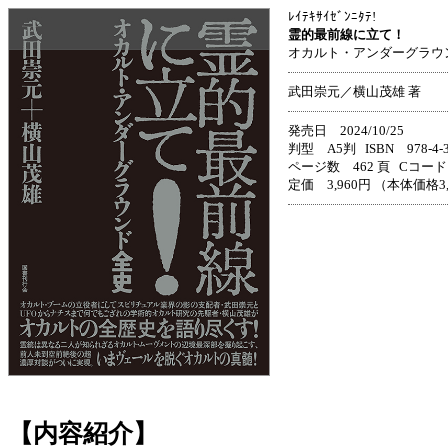
ﾚｲﾃｷｻｲｾﾞﾝﾆﾀﾃ!
霊的最前線に立て！
オカルト・アンダーグラウ
武田崇元／横山茂雄 著
発売日 2024/10/25
判型 A5判 ISBN 978-4-33
ページ数 462 頁 Cコード 
定価 3,960円 （本体価格3
【内容紹介】