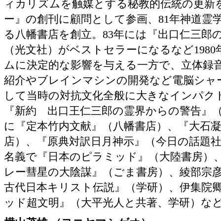
ィカリズムを触媒とする秘教的伝統の更新
ー』の創刊に顧問として参画、81年神道霊
る八幡書店を創立。83年には『出口仁三郎
（光文社）がベストセラーになるなど198
ムに決定的な影響を与える一方で、立体録
紹介やブレインマシンの開発など電脳シャ
して当時の対抗文化全般に大きなインパク
『新約 出口王仁三郎の霊界からの警告』
に『定本竹内文献』（八幡書店）、『大石
店）、『原典対訳日月神示』（今日の話題
名義で『日本のピラミッド』（大陸書房）
レー彗星の大陰謀』（ごま書房）、綾部宗
古代日本キリスト伝説』（学研）、伊集院
ッド超文明』（大平光人と共著、学研）な