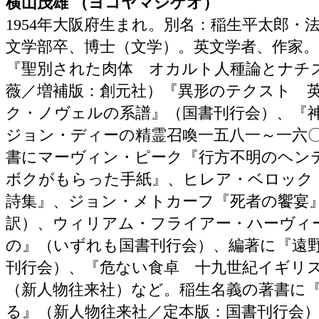
横山茂雄 （ヨコヤマシゲオ）
1954年大阪府生まれ。別名：稲生平太郎・
文学部卒、博士（文学）。英文学者、作家
『聖別された肉体 オカルト人種論とナチ
薇／増補版：創元社）『異形のテクスト 英
ク・ノヴェルの系譜』（国書刊行会）、
ジョン・ディーの精霊召喚一五八一～一六
書にマーヴィン・ピーク『行方不明のヘン
ボクがもらった手紙』、ヒレア・ベロック
詩集』、ジョン・メトカーフ『死者の饗宴
訳）、ウィリアム・フライアー・ハーヴィ
の』（いずれも国書刊行会）、編著に『遠
刊行会）、『危ない食卓 十九世紀イギリ
（新人物往来社）など。稲生名義の著書に
る』（新人物往来社／定本版：国書刊行会