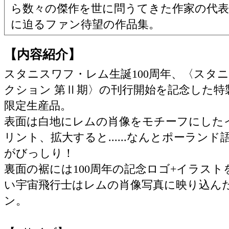
ら数々の傑作を世に問うてきた作家の代表
に迫るファン待望の作品集。
【内容紹介】
スタニスワフ・レム生誕100周年、〈スタ
クション 第Ⅱ期〉の刊行開始を記念した特
限定生産品。
表面は白地にレムの肖像をモチーフにした
リント、拡大すると......なんとポーラン
がびっしり！
裏面の裾には100周年の記念ロゴ+イラス
い宇宙飛行士はレムの肖像写真に映り込ん
ン。