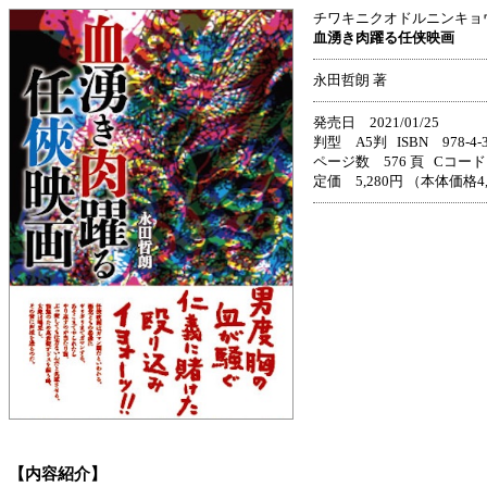
チワキニクオドルニンキョ
血湧き肉躍る任侠映画
永田哲朗 著
発売日 2021/01/25
判型 A5判 ISBN 978-4-33
ページ数 576 頁 Cコード 
定価 5,280円 （本体価格4
【内容紹介】