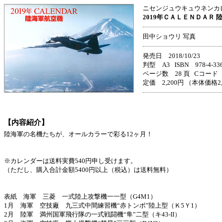
ニセンジュウキュウネンカ
2019年ＣＡＬＥＮＤＡＲ 
田中ショウリ 写真
発売日 2018/10/23
判型 A3 ISBN 978-4-336-
ページ数 28 頁 Cコード 
定価 2,200円 （本体価格2
【内容紹介】
陸海軍の名機たちが、オールカラーで彩る12ヶ月！
※カレンダーは送料実費540円申し受けます。
（ただし、購入合計金額5400円以上（税込）は送料無料）
表紙 海軍 三菱 一式陸上攻撃機一一型（G4M1）
1月 海軍 空技廠 九三式中間練習機“赤トンボ”陸上型（Ｋ5Ｙ1）
2月 陸軍 満州国軍飛行隊の一式戦闘機“隼”二型（キ43-II）