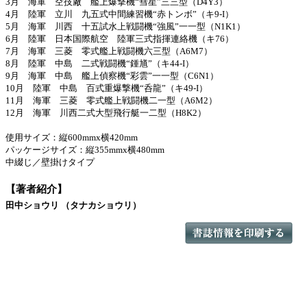
3月 海軍 空技廠 艦上爆撃機“彗星”三三型（D4Y3）
4月 陸軍 立川 九五式中間練習機“赤トンボ”（キ9-I）
5月 海軍 川西 十五試水上戦闘機“強風”一一型（N1K1）
6月 陸軍 日本国際航空 陸軍三式指揮連絡機（キ76）
7月 海軍 三菱 零式艦上戦闘機六三型（A6M7）
8月 陸軍 中島 二式戦闘機“鍾馗”（キ44-I）
9月 海軍 中島 艦上偵察機“彩雲”一一型（C6N1）
10月 陸軍 中島 百式重爆撃機“呑龍”（キ49-I）
11月 海軍 三菱 零式艦上戦闘機二一型（A6M2）
12月 海軍 川西二式大型飛行艇一二型（H8K2）
使用サイズ：縦600mmx横420mm
パッケージサイズ：縦355mmx横480mm
中綴じ／壁掛けタイプ
【著者紹介】
田中ショウリ （タナカショウリ）