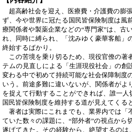
超高齢社会を迎え、医療費・介護費の膨張
ず、今や世界に冠たる国民皆保険制度は風
療関係者や製薬企業などの“専門家”は、古
れ、同時に縛られ、「沈みゆく豪華客船」
終始するばかり。
この苦境を乗り切るため、現役官僚の著
テムの見直しによる「生涯現役社会」の創
変わる中で初めて持続可能な社会保障制度
いう。前途多難に違いないが、関係者がよ
を捉えて行動することができれば、誰一人
国民皆保険制度を維持する道が見えてくる
著者は実際にこれまでも、業界内では「
ていた数々の課題に、“部外者”の視点から
遂げてきた。その経験から、絶望するのは