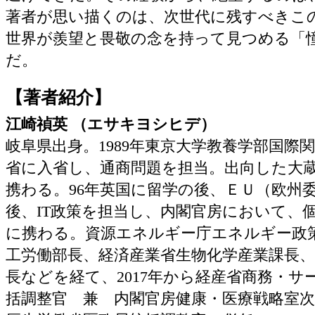
著者が思い描くのは、次世代に残すべきこ
世界が羨望と畏敬の念を持って見つめる「
だ。
【著者紹介】
江崎禎英 （エサキヨシヒデ）
岐阜県出身。1989年東京大学教養学部国際
省に入省し、通商問題を担当。出向した大
携わる。96年英国に留学の後、ＥＵ（欧州
後、IT政策を担当し、内閣官房において、
に携わる。資源エネルギー庁エネルギー政
工労働部長、経済産業省生物化学産業課長
長などを経て、2017年から経産省商務・
括調整官 兼 内閣官房健康・医療戦略室次長