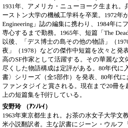
1931年、アメリカ・ニューヨーク生まれ
ーストン大学の機械工学科を卒業。1972年から
Engineering」誌の編集に携わり、1984
専心するまで勤務。1965年、短篇「The Dea
以後、「デス博士の島その他の物語」（197
夜」（1978）などの傑作中短篇を次々と発
高のSF作家として活躍する。その華麗な文
尽くした物語構成は定評がある。80年代に
書〉シリーズ（全5部作）を発表、80年代に
ファンタジイと賞される。現在まで20冊を
上の短篇集を刊行している。
安野玲 （ｱﾝﾉﾚｲ）
1963年東京都生まれ。お茶の水女子大学文
米小説翻訳者。主な訳書にジーン・ウルフ