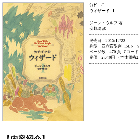
ｳｨｻﾞｰﾄﾞ
ウィザード
Ⅰ
ジーン・ウルフ 著
安野玲 訳
発売日 2015/12/22
判型 四六変型判 ISBN 978-
ページ数 470 頁 Cコード 
定価 2,640円 （本体価格2
【内容紹介】