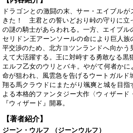
ドラゴンとの激闘の末、サー・エイブルが
きた！ 主君との誓いどおり峠の守りに立
の謎の騎士があらわれる。一方、エイブル
セリドン王アーンソールの命により巨人族
平交渉のため、北方ヨツンランドへ向かう
えて大活躍する。王に対峙する勇敢なる黒
エルフ乙女のウリとバキ。やがて何者かに
命が狙われ、風雲急を告げるウートガルド
翔る馬クラウドにまたがり颯爽と城を目指
よる本格的ファンタジー大作〈ウィザード
『ウィザード』開幕。
【著者紹介】
ジーン・ウルフ （ジーンウルフ）