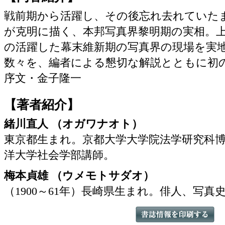
戦前期から活躍し、その後忘れ去れていた
が克明に描く、本邦写真界黎明期の実相。
の活躍した幕末維新期の写真界の現場を実
数々を、編者による懇切な解説とともに初
序文・金子隆一
【著者紹介】
緒川直人 （オガワナオト）
東京都生まれ。京都大学大学院法学研究科
洋大学社会学部講師。
梅本貞雄 （ウメモトサダオ）
（1900～61年）長崎県生まれ。俳人、写真