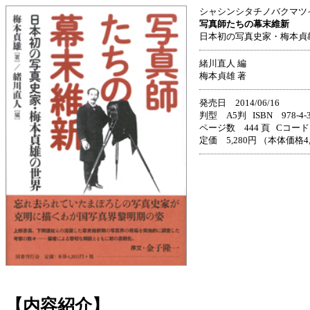
シャシンシタチノバクマツ
写真師たちの幕末維新
日本初の写真史家・梅本貞
緒川直人 編
梅本貞雄 著
発売日 2014/06/16
判型 A5判 ISBN 978-4-33
ページ数 444 頁 Cコード 
定価 5,280円 （本体価格4
【内容紹介】