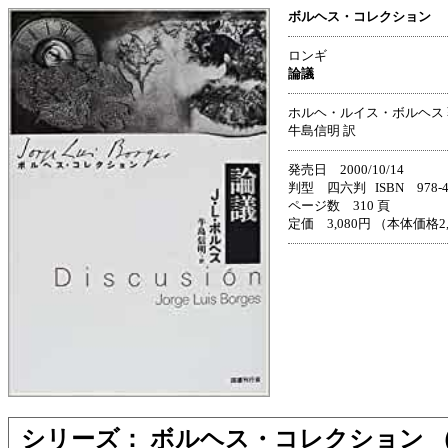
ボルヘス・コレクション
ロンギ
論議
ホルヘ・ルイス・ボルヘス 
牛島信明 訳
発売日 2000/10/14
判型 四六判 ISBN 978-4-3
ページ数 310 頁
定価 3,080円 （本体価格2
シリーズ： ボルヘス・コレクション 