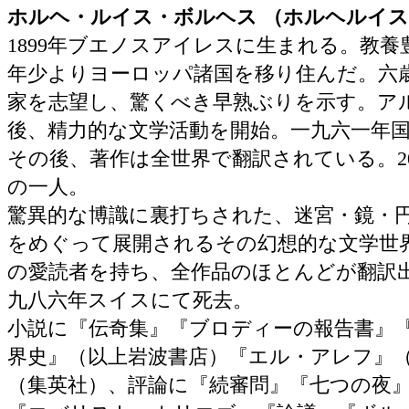
ホルヘ・ルイス・ボルヘス （ホルヘルイ
1899年ブエノスアイレスに生まれる。教
年少よりヨーロッパ諸国を移り住んだ。六
家を志望し、驚くべき早熟ぶりを示す。ア
後、精力的な文学活動を開始。一九六一年
その後、著作は全世界で翻訳されている。2
の一人。
驚異的な博識に裏打ちされた、迷宮・鏡・
をめぐって展開されるその幻想的な文学世
の愛読者を持ち、全作品のほとんどが翻訳
九八六年スイスにて死去。
小説に『伝奇集』『ブロディーの報告書』
界史』（以上岩波書店）『エル・アレフ』
（集英社）、評論に『続審問』『七つの夜