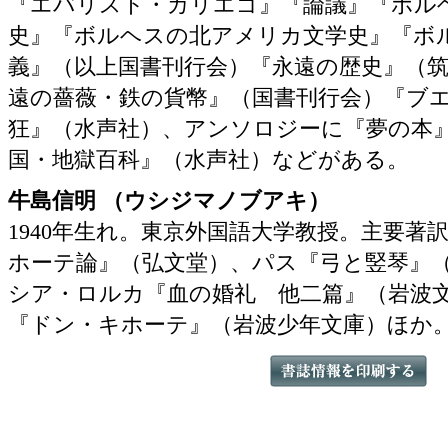
『エバリスト・カリエゴ』『論議』『ボル
史』『ボルヘスの北アメリカ文学史』『ボ
義』（以上国書刊行会）『永遠の歴史』（
遠の薔薇・鉄の貨幣』（国書刊行会）『ブ
狂』（水声社）、アンソロジーに『夢の本
国・地獄百科』（水声社）などがある。
牛島信明 （ウシジマノブアキ）
1940年生れ。東京外国語大学教授。主要著訳
ホーテ論』（弘文堂）、パス『弓と竪琴』
シア・ロルカ『血の婚礼 他二篇』（岩波
『ドン・キホーテ』（岩波少年文庫）ほか