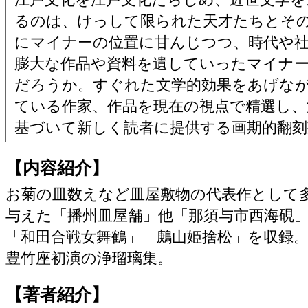
るのは、けっして限られた天才たちとそ
にマイナーの位置に甘んじつつ、時代や
膨大な作品や資料を遺していったマイナ
だろうか。すぐれた文学的効果をあげな
ている作家、作品を現在の視点で精選し、
基づいて新しく読者に提供する画期的翻刻
【内容紹介】
お菊の皿数えなど皿屋敷物の代表作として
与えた「播州皿屋舗」他「那須与市西海硯
「和田合戦女舞鶴」「鶊山姫捨松」を収録
豊竹座初演の浄瑠璃集。
【著者紹介】