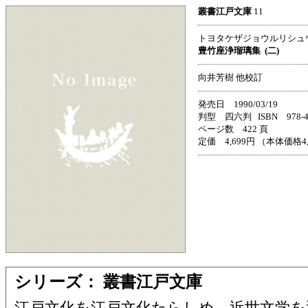
叢書江戸文庫
11
トヨタケザジョウルリシュ
豊竹座浄瑠璃集
(二)
向井芳樹 他校訂
発売日 1990/03/19
判型 四六判 ISBN 978-4-3
ページ数 422 頁
定価 4,699円 （本体価格4
シリーズ： 叢書江戸文庫
江戸文化を江戸文化たらしめ、近世文学を