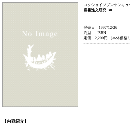
コクショイツブンケンキュ
國書逸文研究
30
発売日 1997/12/26
判型 ISBN
定価 2,200円 （本体価格2
【内容紹介】